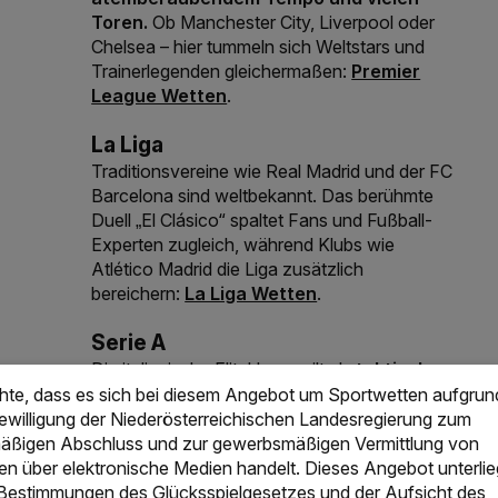
Toren.
Ob Manchester City, Liverpool oder
Chelsea – hier tummeln sich Weltstars und
Link der zu http
Trainerlegenden gleichermaßen:
Premier
League Wetten
.
La Liga
Traditionsvereine wie Real Madrid und der FC
Barcelona sind weltbekannt. Das berühmte
Duell „El Clásico“ spaltet Fans und Fußball-
Experten zugleich, während Klubs wie
Atlético Madrid die Liga zusätzlich
Link der zu https://www.win2day.at/
bereichern:
La Liga Wetten
.
Serie A
Die italienische Eliteklasse gilt als
taktisch
sehr anspruchsvoll.
Nach dem Ende der
chte, dass es sich bei diesem Angebot um Sportwetten aufgrun
langen Juventus-Dominanz ist das Rennen
Bewilligung der Niederösterreichischen Landesregierung zum
um den Titel so spannend wie selten zuvor,
ßigen Abschluss und zur gewerbsmäßigen Vermittlung von
und gerade dadurch sind Serie-A-Wetten
en über elektronische Medien handelt. Dieses Angebot unterlie
Link der zu https://www.win2
besonders reizvoll:
Serie A Wetten
.
 Bestimmungen des Glücksspielgesetzes und der Aufsicht des