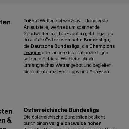
Fußball Wetten
bei win2day – deine erste
Anlaufstelle, wenn es um spannende
Sportwetten mit Top-Quoten geht. Egal, ob
Link der zu https://www.win2day.at/
du auf die
Österreichische Bundesliga
,
Link der zu https://www.win2day.at/sport/
Link der zu http
die
Deutsche Bundesliga
, die
Champions
League
oder andere internationale Ligen
setzen möchtest: Wir bieten dir ein
umfangreiches Wettangebot und begleiten
dich mit informativen Tipps und Analysen.
Österreichische Bundesliga
Die österreichische Bundesliga besticht
durch einen
vergleichsweise hohen