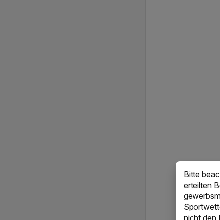
Bitte bea
erteilten 
gewerbsmä
Sportwett
nicht den