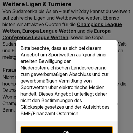
Weitere Ligen & Turniere
Von Südamerika bis Asien – auf win2day kannst du weltweit
auf zahlreiche Ligen und Wettbewerbe wetten. Ebenso
Link der zu https://www
bieten wir attraktive Quoten für die
Champions League
Link der zu https://www.win2day.at/sport/fuss
Link der zu htt
Wetten
,
Europa League Wetten
und die
Europa
Conference League Wetten
, sowie die Copa
Sudamericana und der Gold Cup. Großereignisse wie Welt-
Bitte beachte, dass es sich bei diesem
Link der zu https://www.win2
und Europameisterschaften (
EM-Wetten
) zählen zu den
Angebot um Sportwetten aufgrund einer
meistgespielten Events.
erteilten Bewilligung der
Niederösterreichischen Landesregierung
Frauenfußball
zum gewerbsmäßigen Abschluss und zur
Nicht nur der Herrenfußball begeistert. Im
gewerbsmäßigen Vermittlung von
hochprofessionellen Frauenfußball wachsen Ligen wie die
Sportwetten über elektronische Medien
Deutsche Frauen-Bundesliga oder die englische FA
handelt. Dieses Angebot unterliegt daher
Women’s Super League rapide. Die UEFA Women’s
nicht den Bestimmungen des
Champions League zieht jedes Jahr mehr Fans in ihren
Glücksspielgesetzes und der Aufsicht des
Bann.
BMF/Finanzamt Österreich.
Ok