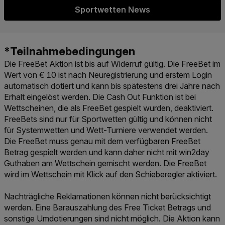
Sportwetten News
Die FreeBet Aktion ist bis auf Widerruf gültig. Die FreeBet im
Wert von € 10 ist nach Neuregistrierung und erstem Login
automatisch dotiert und kann bis spätestens drei Jahre nach
Erhalt eingelöst werden. Die Cash Out Funktion ist bei
Wettscheinen, die als FreeBet gespielt wurden, deaktiviert.
FreeBets sind nur für Sportwetten gültig und können nicht
für Systemwetten und Wett-Turniere verwendet werden.
Die FreeBet muss genau mit dem verfügbaren FreeBet
Betrag gespielt werden und kann daher nicht mit win2day
Guthaben am Wettschein gemischt werden. Die FreeBet
wird im Wettschein mit Klick auf den Schieberegler aktiviert.
Nachträgliche Reklamationen können nicht berücksichtigt
werden. Eine Barauszahlung des Free Ticket Betrags und
sonstige Umdotierungen sind nicht möglich. Die Aktion kann