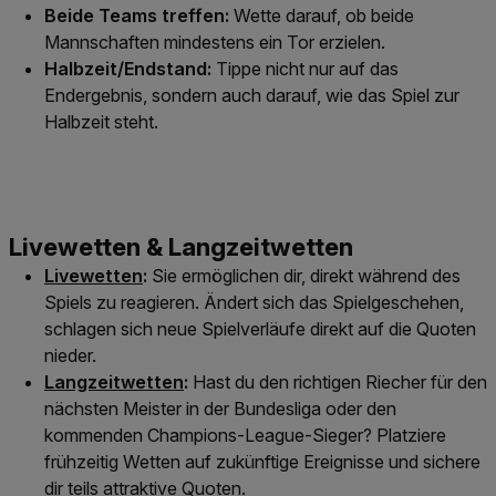
Beide Teams treffen:
Wette darauf, ob beide
Mannschaften mindestens ein Tor erzielen.
Halbzeit/Endstand:
Tippe nicht nur auf das
Endergebnis, sondern auch darauf, wie das Spiel zur
Halbzeit steht.
Link der zu /sportwetten/live-wetten führt.
Livewetten
:
Sie ermöglichen dir, direkt während des
Spiels zu reagieren. Ändert sich das Spielgeschehen,
schlagen sich neue Spielverläufe direkt auf die Quoten
nieder.
Link der zu /blog/sportwetten-news/wettarten-erkl
Langzeitwetten
:
Hast du den richtigen Riecher für den
nächsten Meister in der Bundesliga oder den
kommenden Champions-League-Sieger? Platziere
frühzeitig Wetten auf zukünftige Ereignisse und sichere
dir teils attraktive Quoten.