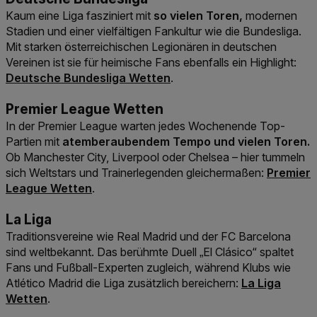
Kaum eine Liga fasziniert mit
so vielen Toren,
modernen
Stadien und einer vielfältigen Fankultur wie die Bundesliga.
Mit starken österreichischen Legionären in deutschen
Lin
Vereinen ist sie für heimische Fans ebenfalls ein Highlight:
Deutsche Bundesliga Wetten
.
Premier League Wetten
In der Premier League warten jedes Wochenende Top-
Partien mit
atemberaubendem Tempo und vielen Toren.
Ob Manchester City, Liverpool oder Chelsea – hier tummeln
Link der
sich Weltstars und Trainerlegenden gleichermaßen:
Premier
League Wetten
.
La Liga
Traditionsvereine wie Real Madrid und der FC Barcelona
sind weltbekannt. Das berühmte Duell „El Clásico“ spaltet
Fans und Fußball-Experten zugleich, während Klubs wie
Link der zu h
Atlético Madrid die Liga zusätzlich bereichern:
La Liga
Wetten
.