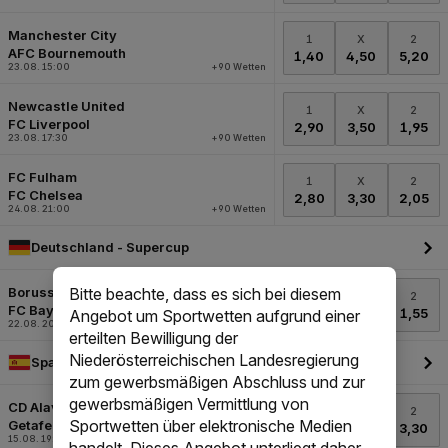
Bitte beachte, dass es sich bei diesem
Angebot um Sportwetten aufgrund einer
erteilten Bewilligung der
Niederösterreichischen Landesregierung
zum gewerbsmäßigen Abschluss und zur
gewerbsmäßigen Vermittlung von
Sportwetten über elektronische Medien