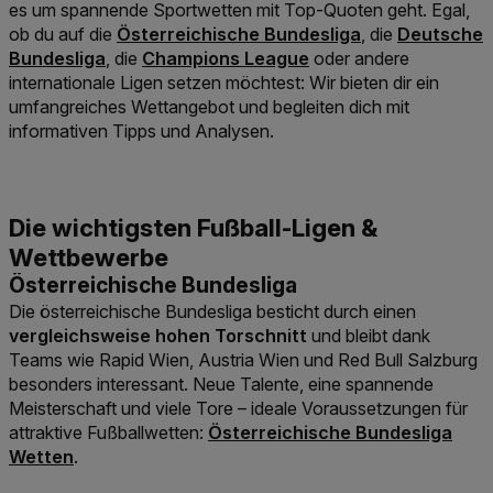
es um spannende Sportwetten mit Top-Quoten geht. Egal,
Link der zu https://www.win2day.at/sport/f
Link der z
ob du auf die
Österreichische Bundesliga
, die
Deutsche
Link der zu https://www.win2day.at/spo
Bundesliga
, die
Champions League
oder andere
internationale Ligen setzen möchtest: Wir bieten dir ein
umfangreiches Wettangebot und begleiten dich mit
informativen Tipps und Analysen.
Österreichische Bundesliga
Die österreichische Bundesliga besticht durch einen
vergleichsweise hohen Torschnitt
und bleibt dank
Teams wie Rapid Wien, Austria Wien und Red Bull Salzburg
besonders interessant. Neue Talente, eine spannende
Meisterschaft und viele Tore – ideale Voraussetzungen für
Link der zu https://www.win2day
attraktive Fußballwetten:
Österreichische Bundesliga
Wetten
.