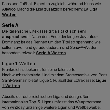
Fans und Fußball-Experten zugleich, während Klubs wie
Link der zu h
Atlético Madrid die Liga zusätzlich bereichern:
La Liga
Wetten
.
Serie A
Die italienische Eliteklasse gilt als
taktisch sehr
anspruchsvoll.
Nach dem Ende der langen Juventus-
Dominanz ist das Rennen um den Titel so spannend wie
selten zuvor, und gerade dadurch sind Serie-A-Wetten
Link der zu https://www.win2day.at/spo
besonders reizvoll:
Serie A Wetten
.
Ligue 1 Wetten
Frankreich ist bekannt für seine talentierte
Nachwuchsschmiede. Und mit dem Starensemble von Paris
Link de
Saint-Germain bietet Ligue 1 Fußball der Extraklasse:
Ligue
1 Wetten
.
Abseits der österreichischen Liga und den großen
internationalen Top-5-Ligen umfasst das Wettprogramm
von win2day unzählige weitere Ligen und Wettbewerbe.