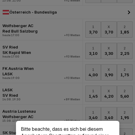
Bitte beachte, dass es sich bei diesem