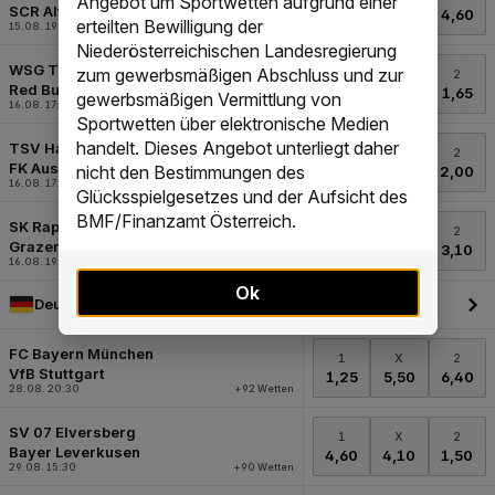
Angebot um Sportwetten aufgrund einer
erteilten Bewilligung der
Niederösterreichischen Landesregierung
zum gewerbsmäßigen Abschluss und zur
gewerbsmäßigen Vermittlung von
Sportwetten über elektronische Medien
handelt. Dieses Angebot unterliegt daher
nicht den Bestimmungen des
Glücksspielgesetzes und der Aufsicht des
BMF/Finanzamt Österreich.
Ok