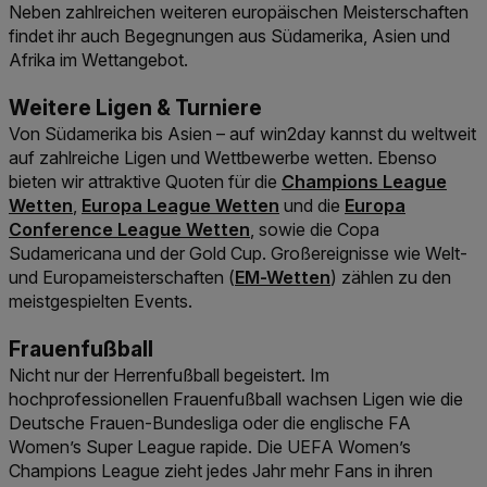
Neben zahlreichen weiteren europäischen Meisterschaften
findet ihr auch Begegnungen aus Südamerika, Asien und
Afrika im Wettangebot.
Weitere Ligen & Turniere
Von Südamerika bis Asien – auf win2day kannst du weltweit
auf zahlreiche Ligen und Wettbewerbe wetten. Ebenso
Link der zu https://www
bieten wir attraktive Quoten für die
Champions League
Link der zu https://www.win2day.at/sport/fuss
Link der zu htt
Wetten
,
Europa League Wetten
und die
Europa
Conference League Wetten
, sowie die Copa
Sudamericana und der Gold Cup. Großereignisse wie Welt-
Link der zu https://www.win2
und Europameisterschaften (
EM-Wetten
) zählen zu den
meistgespielten Events.
Frauenfußball
Nicht nur der Herrenfußball begeistert. Im
hochprofessionellen Frauenfußball wachsen Ligen wie die
Deutsche Frauen-Bundesliga oder die englische FA
Women’s Super League rapide. Die UEFA Women’s
Champions League zieht jedes Jahr mehr Fans in ihren