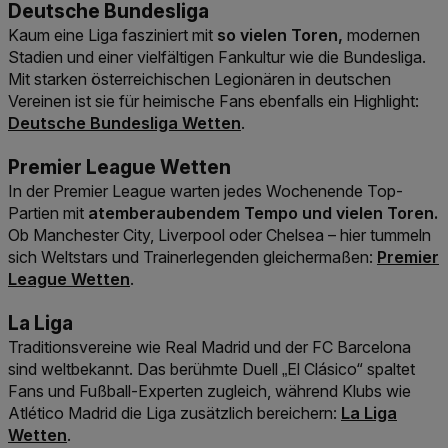
Österreichische Bundesliga
Die österreichische Bundesliga besticht durch einen
vergleichsweise hohen Torschnitt
und bleibt dank
Teams wie Rapid Wien, Austria Wien und Red Bull Salzburg
besonders interessant. Neue Talente, eine spannende
Meisterschaft und viele Tore – ideale Voraussetzungen für
Link der zu https://www.win2day
attraktive Fußballwetten:
Österreichische Bundesliga
Wetten
.
Deutsche Bundesliga
Kaum eine Liga fasziniert mit
so vielen Toren,
modernen
Stadien und einer vielfältigen Fankultur wie die Bundesliga.
Mit starken österreichischen Legionären in deutschen
Lin
Vereinen ist sie für heimische Fans ebenfalls ein Highlight:
Deutsche Bundesliga Wetten
.
Premier League Wetten
In der Premier League warten jedes Wochenende Top-
Partien mit
atemberaubendem Tempo und vielen Toren.
Ob Manchester City, Liverpool oder Chelsea – hier tummeln