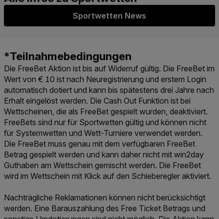
Jetzt € 10 FreeBet holen
Sportwetten News
Die FreeBet Aktion ist bis auf Widerruf gültig. Die FreeBet im
Wert von € 10 ist nach Neuregistrierung und erstem Login
automatisch dotiert und kann bis spätestens drei Jahre nach
Erhalt eingelöst werden. Die Cash Out Funktion ist bei
Wettscheinen, die als FreeBet gespielt wurden, deaktiviert.