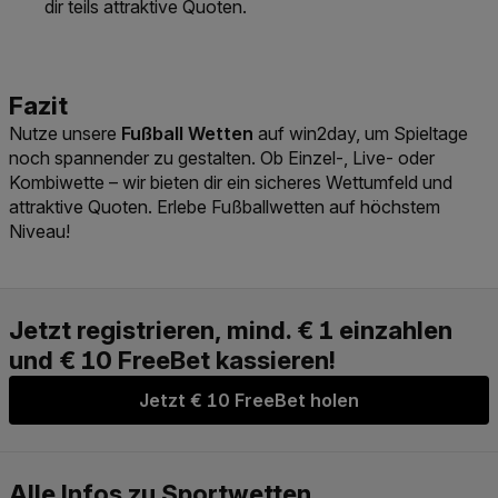
Link der zu /sportwetten/live-wetten führt.
Livewetten
:
Sie ermöglichen dir, direkt während des
Spiels zu reagieren. Ändert sich das Spielgeschehen,
schlagen sich neue Spielverläufe direkt auf die Quoten
nieder.
Link der zu /blog/sportwetten-news/wettarten-erkl
Langzeitwetten
:
Hast du den richtigen Riecher für den
nächsten Meister in der Bundesliga oder den
kommenden Champions-League-Sieger? Platziere
frühzeitig Wetten auf zukünftige Ereignisse und sichere
dir teils attraktive Quoten.
Nutze unsere
Fußball Wetten
auf win2day, um Spieltage
noch spannender zu gestalten. Ob Einzel-, Live- oder
Kombiwette – wir bieten dir ein sicheres Wettumfeld und
attraktive Quoten. Erlebe Fußballwetten auf höchstem
Niveau!