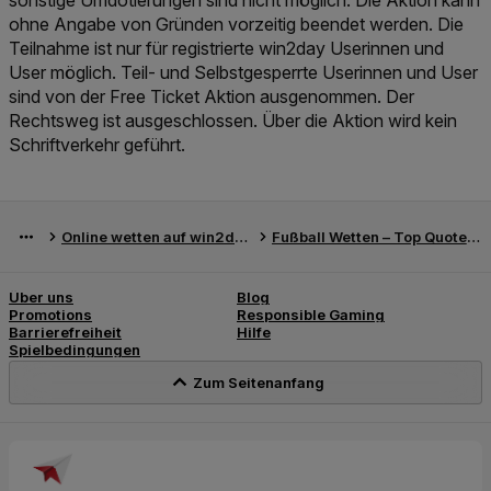
FreeBets sind nur für Sportwetten gültig und können nicht
für Systemwetten und Wett-Turniere verwendet werden.
Die FreeBet muss genau mit dem verfügbaren FreeBet
Betrag gespielt werden und kann daher nicht mit win2day
Guthaben am Wettschein gemischt werden. Die FreeBet
wird im Wettschein mit Klick auf den Schieberegler aktiviert.
Nachträgliche Reklamationen können nicht berücksichtigt
werden. Eine Barauszahlung des Free Ticket Betrags und
sonstige Umdotierungen sind nicht möglich. Die Aktion kann
ohne Angabe von Gründen vorzeitig beendet werden. Die
Teilnahme ist nur für registrierte win2day Userinnen und
User möglich. Teil- und Selbstgesperrte Userinnen und User
sind von der Free Ticket Aktion ausgenommen. Der
Rechtsweg ist ausgeschlossen. Über die Aktion wird kein
Schriftverkehr geführt.