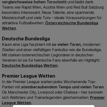
vergleichsweise hohen Torschnitt
und bleibt dank
Teams wie Rapid Wien, Austria Wien und Red Bull Salzburg
besonders interessant. Neue Talente, eine spannende
Meisterschaft und viele Tore – ideale Voraussetzungen für
Link der zu https://www.win2day
attraktive Fußballwetten:
Österreichische Bundesliga
Wetten
.
Deutsche Bundesliga
Kaum eine Liga fasziniert mit
so vielen Toren,
modernen
Stadien und einer vielfältigen Fankultur wie die Bundesliga.
Mit starken österreichischen Legionären in deutschen
Lin
Vereinen ist sie für heimische Fans ebenfalls ein Highlight:
Deutsche Bundesliga Wetten
.
Premier League Wetten
In der Premier League warten jedes Wochenende Top-
Partien mit
atemberaubendem Tempo und vielen Toren.
Ob Manchester City, Liverpool oder Chelsea – hier tummeln
Link der
sich Weltstars und Trainerlegenden gleichermaßen:
Premier
League Wetten
.