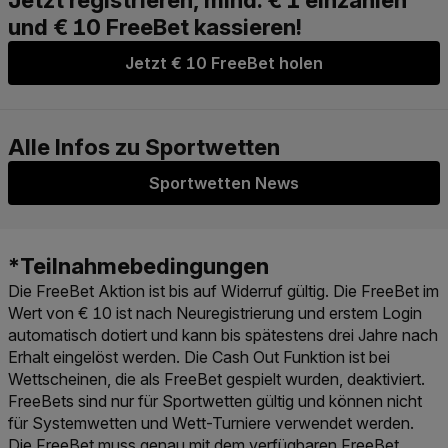
Jetzt € 10 FreeBet holen
Sportwetten News
Die FreeBet Aktion ist bis auf Widerruf gültig. Die FreeBet im
Wert von € 10 ist nach Neuregistrierung und erstem Login
automatisch dotiert und kann bis spätestens drei Jahre nach
Erhalt eingelöst werden. Die Cash Out Funktion ist bei
Wettscheinen, die als FreeBet gespielt wurden, deaktiviert.
FreeBets sind nur für Sportwetten gültig und können nicht
für Systemwetten und Wett-Turniere verwendet werden.
Die FreeBet muss genau mit dem verfügbaren FreeBet