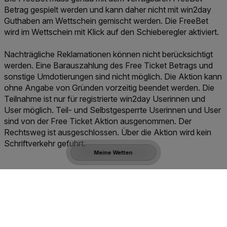
Betrag gespielt werden und kann daher nicht mit win2day
Guthaben am Wettschein gemischt werden. Die FreeBet
wird im Wettschein mit Klick auf den Schieberegler aktiviert.
Nachträgliche Reklamationen können nicht berücksichtigt
werden. Eine Barauszahlung des Free Ticket Betrags und
sonstige Umdotierungen sind nicht möglich. Die Aktion kann
ohne Angabe von Gründen vorzeitig beendet werden. Die
Teilnahme ist nur für registrierte win2day Userinnen und
User möglich. Teil- und Selbstgesperrte Userinnen und User
sind von der Free Ticket Aktion ausgenommen. Der
Rechtsweg ist ausgeschlossen. Über die Aktion wird kein
Schriftverkehr geführt.