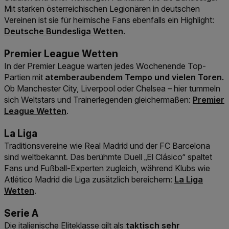
Mit starken österreichischen Legionären in deutschen
Lin
Vereinen ist sie für heimische Fans ebenfalls ein Highlight:
Deutsche Bundesliga Wetten
.
Premier League Wetten
In der Premier League warten jedes Wochenende Top-
Partien mit
atemberaubendem Tempo und vielen Toren.
Ob Manchester City, Liverpool oder Chelsea – hier tummeln
Link der
sich Weltstars und Trainerlegenden gleichermaßen:
Premier
League Wetten
.
La Liga
Traditionsvereine wie Real Madrid und der FC Barcelona
sind weltbekannt. Das berühmte Duell „El Clásico“ spaltet
Fans und Fußball-Experten zugleich, während Klubs wie
Link der zu h
Atlético Madrid die Liga zusätzlich bereichern:
La Liga
Wetten
.
Serie A
Die italienische Eliteklasse gilt als
taktisch sehr