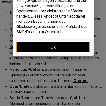
zum gewerbsmäßigen Abschluss und zur
abwechslungsreiche Tipps ermöglichen.
gewerbsmäßigen Vermittlung von
Sportwetten über elektronische Medien
3-Weg-Wette (1X2):
Tippe auf Sieg der
handelt. Dieses Angebot unterliegt daher
Heimmannschaft, Sieg der Auswärtsmannschaft oder
nicht den Bestimmungen des
ein Unentschieden.
Glücksspielgesetzes und der Aufsicht des
Doppelte Chance (1X, X2, 12):
Reduziere das
BMF/Finanzamt Österreich.
Verlustrisiko und kombiniere zwei der drei möglichen
Ausgänge.
Link der zu /blog/sportwetten-news/wettarten-erk
Kombiwette
und Systemwetten:
Erhöhe deine
Ok
Quote, indem du mehrere Ereignisse in einem Schein
kombinierst oder ein System-Setup wählst, das auch
kleinere Fehler verzeiht.
Handicap-Wetten:
Gewähre einem Team vor
Spielbeginn einen fiktiven Torvorsprung oder -
Link der zu /blo
rückstand und profitiere von höheren
Quoten
.
Over/Under:
Setze auf die Gesamtanzahl der Tore, z.
B. über/unter 2,5 Tore.
Beide Teams treffen:
Wette darauf, ob beide
Mannschaften mindestens ein Tor erzielen.