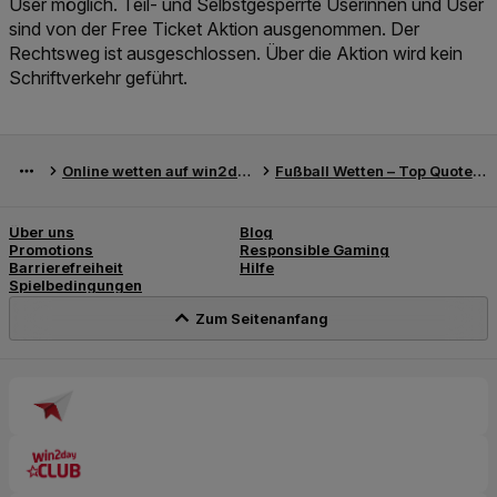
User möglich. Teil- und Selbstgesperrte Userinnen und User
sind von der Free Ticket Aktion ausgenommen. Der
Rechtsweg ist ausgeschlossen. Über die Aktion wird kein
Schriftverkehr geführt.