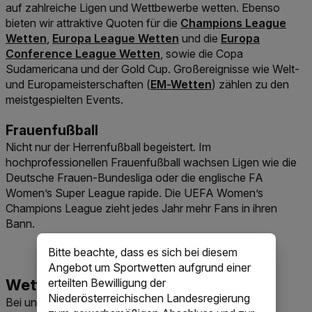
auf zahlreiche Ligen und Wettbewerbe wetten. Ebenso
Link der zu https://www
bieten wir attraktive Quoten für die
Champions League
Link der zu https://www.win2day.at/sport/fuss
Link der zu htt
Wetten
,
Europa League Wetten
und die
Europa
Conference League Wetten
, sowie die Copa
Sudamericana und der Gold Cup. Großereignisse wie Welt-
Link der zu https://www.win2
und Europameisterschaften (
EM-Wetten
) zählen zu den
meistgespielten Events.
Frauenfußball
Nicht nur der Herrenfußball begeistert. Im
hochprofessionellen Frauenfußball wachsen Ligen wie die
Deutsche Frauen-Bundesliga oder die englische FA
Women’s Super League rapide. Die UEFA Women’s
Champions League zieht jedes Jahr mehr Fans in ihren
Bann.
Bitte beachte, dass es sich bei diesem
Angebot um Sportwetten aufgrund einer
erteilten Bewilligung der
Niederösterreichischen Landesregierung
Bei uns findest du zahlreiche Wettarten, die dir