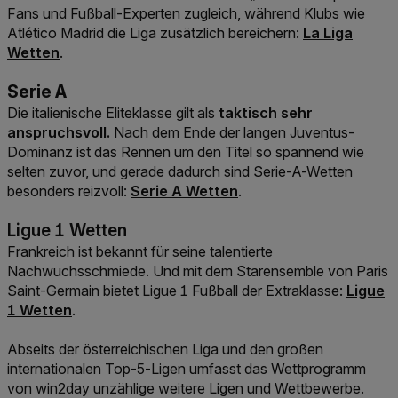
Fans und Fußball-Experten zugleich, während Klubs wie
Link der zu h
Atlético Madrid die Liga zusätzlich bereichern:
La Liga
Wetten
.
Serie A
Die italienische Eliteklasse gilt als
taktisch sehr
anspruchsvoll.
Nach dem Ende der langen Juventus-
Dominanz ist das Rennen um den Titel so spannend wie
selten zuvor, und gerade dadurch sind Serie-A-Wetten
Link der zu https://www.win2day.at/spo
besonders reizvoll:
Serie A Wetten
.
Ligue 1 Wetten
Frankreich ist bekannt für seine talentierte
Nachwuchsschmiede. Und mit dem Starensemble von Paris
Link de
Saint-Germain bietet Ligue 1 Fußball der Extraklasse:
Ligue
1 Wetten
.
Abseits der österreichischen Liga und den großen
internationalen Top-5-Ligen umfasst das Wettprogramm
von win2day unzählige weitere Ligen und Wettbewerbe.