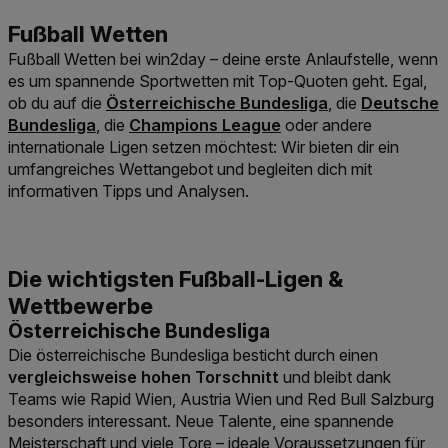
Fußball Wetten
bei win2day – deine erste Anlaufstelle, wenn
es um spannende Sportwetten mit Top-Quoten geht. Egal,
Link der zu https://www.win2day.at/sport/f
Link der z
ob du auf die
Österreichische Bundesliga
, die
Deutsche
Link der zu https://www.win2day.at/spo
Bundesliga
, die
Champions League
oder andere
internationale Ligen setzen möchtest: Wir bieten dir ein
umfangreiches Wettangebot und begleiten dich mit
informativen Tipps und Analysen.
Österreichische Bundesliga
Die österreichische Bundesliga besticht durch einen
vergleichsweise hohen Torschnitt
und bleibt dank
Teams wie Rapid Wien, Austria Wien und Red Bull Salzburg
besonders interessant. Neue Talente, eine spannende
Meisterschaft und viele Tore – ideale Voraussetzungen für