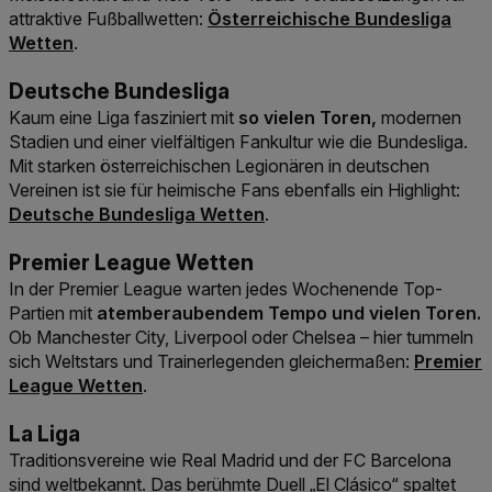
Link der zu https://www.win2day
attraktive Fußballwetten:
Österreichische Bundesliga
Wetten
.
Deutsche Bundesliga
Kaum eine Liga fasziniert mit
so vielen Toren,
modernen
Stadien und einer vielfältigen Fankultur wie die Bundesliga.
Mit starken österreichischen Legionären in deutschen
Lin
Vereinen ist sie für heimische Fans ebenfalls ein Highlight:
Deutsche Bundesliga Wetten
.
Premier League Wetten
In der Premier League warten jedes Wochenende Top-
Partien mit
atemberaubendem Tempo und vielen Toren.
Ob Manchester City, Liverpool oder Chelsea – hier tummeln
Link der
sich Weltstars und Trainerlegenden gleichermaßen:
Premier
League Wetten
.
La Liga
Traditionsvereine wie Real Madrid und der FC Barcelona
sind weltbekannt. Das berühmte Duell „El Clásico“ spaltet