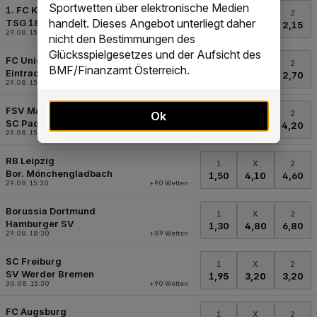
Sportwetten über elektronische Medien
handelt. Dieses Angebot unterliegt daher
nicht den Bestimmungen des
Glücksspielgesetzes und der Aufsicht des
BMF/Finanzamt Österreich.
Ok