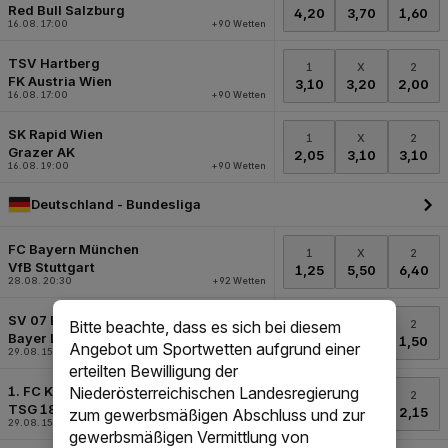
Bitte beachte, dass es sich bei diesem
Angebot um Sportwetten aufgrund einer
erteilten Bewilligung der
Niederösterreichischen Landesregierung
zum gewerbsmäßigen Abschluss und zur
gewerbsmäßigen Vermittlung von