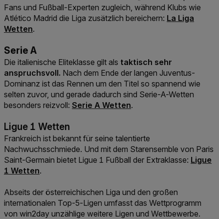
Fans und Fußball-Experten zugleich, während Klubs wie
Link der zu h
Atlético Madrid die Liga zusätzlich bereichern:
La Liga
Wetten
.
Serie A
Die italienische Eliteklasse gilt als
taktisch sehr
anspruchsvoll.
Nach dem Ende der langen Juventus-
Dominanz ist das Rennen um den Titel so spannend wie
selten zuvor, und gerade dadurch sind Serie-A-Wetten
Link der zu https://www.win2day.at/spo
besonders reizvoll:
Serie A Wetten
.
Ligue 1 Wetten
Frankreich ist bekannt für seine talentierte
Nachwuchsschmiede. Und mit dem Starensemble von Paris
Link de
Saint-Germain bietet Ligue 1 Fußball der Extraklasse:
Ligue
1 Wetten
.
Abseits der österreichischen Liga und den großen
internationalen Top-5-Ligen umfasst das Wettprogramm
von win2day unzählige weitere Ligen und Wettbewerbe.