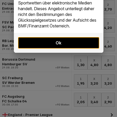
Sportwetten über elektronische Medien
handelt. Dieses Angebot unterliegt daher
nicht den Bestimmungen des
Glücksspielgesetzes und der Aufsicht des
BMF/Finanzamt Österreich.
Ok