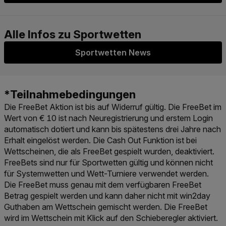
Sportwetten News
Die FreeBet Aktion ist bis auf Widerruf gültig. Die FreeBet im
Wert von € 10 ist nach Neuregistrierung und erstem Login
automatisch dotiert und kann bis spätestens drei Jahre nach
Erhalt eingelöst werden. Die Cash Out Funktion ist bei
Wettscheinen, die als FreeBet gespielt wurden, deaktiviert.
FreeBets sind nur für Sportwetten gültig und können nicht
für Systemwetten und Wett-Turniere verwendet werden.
Die FreeBet muss genau mit dem verfügbaren FreeBet
Betrag gespielt werden und kann daher nicht mit win2day
Guthaben am Wettschein gemischt werden. Die FreeBet
wird im Wettschein mit Klick auf den Schieberegler aktiviert.