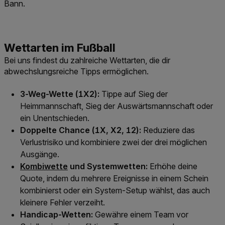
Bann.
Bei uns findest du zahlreiche Wettarten, die dir
abwechslungsreiche Tipps ermöglichen.
3-Weg-Wette (1X2):
Tippe auf Sieg der
Heimmannschaft, Sieg der Auswärtsmannschaft oder
ein Unentschieden.
Doppelte Chance (1X, X2, 12):
Reduziere das
Verlustrisiko und kombiniere zwei der drei möglichen
Ausgänge.
Link der zu /blog/sportwetten-news/wettarten-erk
Kombiwette
und Systemwetten:
Erhöhe deine
Quote, indem du mehrere Ereignisse in einem Schein
kombinierst oder ein System-Setup wählst, das auch
kleinere Fehler verzeiht.
Handicap-Wetten:
Gewähre einem Team vor