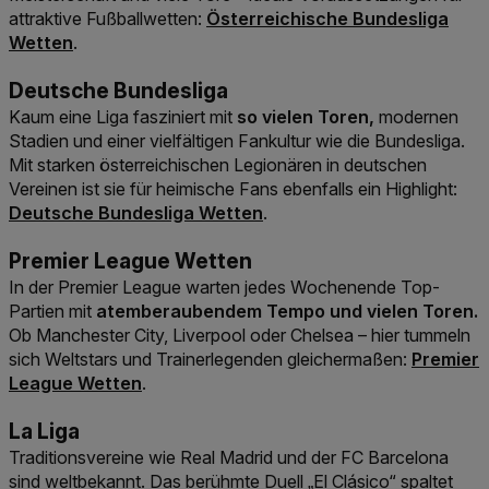
Link der zu https://www.win2day
attraktive Fußballwetten:
Österreichische Bundesliga
Wetten
.
Deutsche Bundesliga
Kaum eine Liga fasziniert mit
so vielen Toren,
modernen
Stadien und einer vielfältigen Fankultur wie die Bundesliga.
Mit starken österreichischen Legionären in deutschen
Lin
Vereinen ist sie für heimische Fans ebenfalls ein Highlight:
Deutsche Bundesliga Wetten
.
Premier League Wetten
In der Premier League warten jedes Wochenende Top-
Partien mit
atemberaubendem Tempo und vielen Toren.
Ob Manchester City, Liverpool oder Chelsea – hier tummeln
Link der
sich Weltstars und Trainerlegenden gleichermaßen:
Premier
League Wetten
.
La Liga
Traditionsvereine wie Real Madrid und der FC Barcelona
sind weltbekannt. Das berühmte Duell „El Clásico“ spaltet