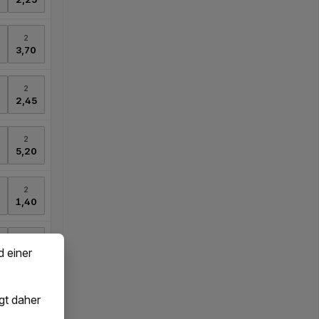
d einer
gt daher