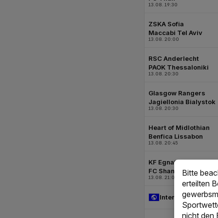
Bitte bea
erteilten 
gewerbsmä
Sportwett
nicht den