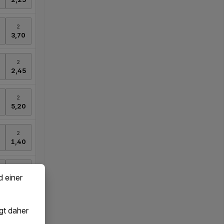
d einer
gt daher