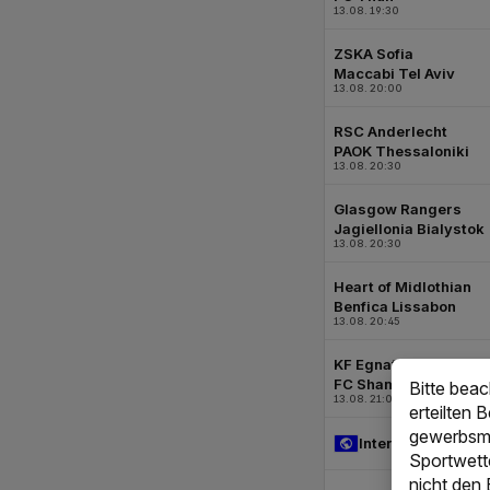
Bitte bea
erteilten 
gewerbsmä
Sportwett
nicht den