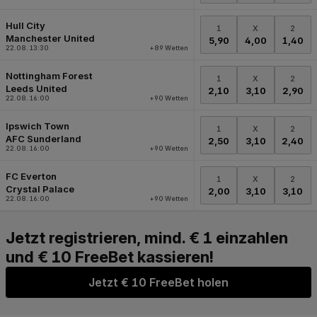
Jetzt € 10 FreeBet holen