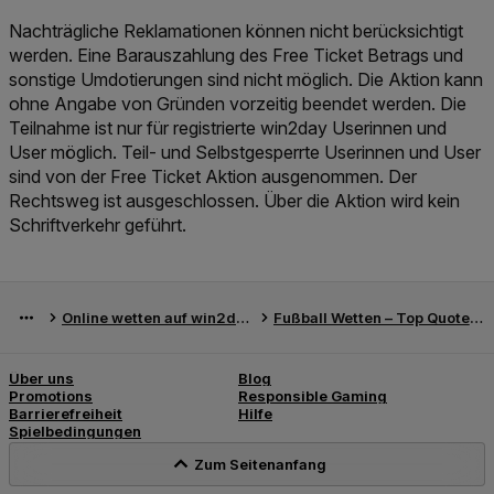
Nachträgliche Reklamationen können nicht berücksichtigt
werden. Eine Barauszahlung des Free Ticket Betrags und
sonstige Umdotierungen sind nicht möglich. Die Aktion kann
ohne Angabe von Gründen vorzeitig beendet werden. Die
Teilnahme ist nur für registrierte win2day Userinnen und
User möglich. Teil- und Selbstgesperrte Userinnen und User
sind von der Free Ticket Aktion ausgenommen. Der
Rechtsweg ist ausgeschlossen. Über die Aktion wird kein
Schriftverkehr geführt.