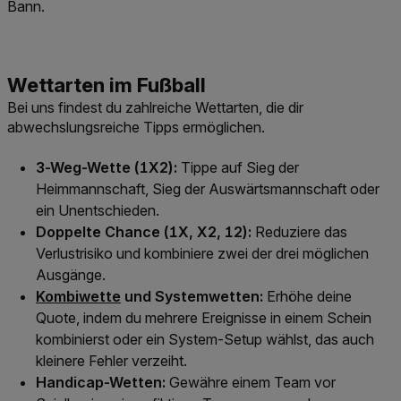
Bann.
Bei uns findest du zahlreiche Wettarten, die dir
abwechslungsreiche Tipps ermöglichen.
3-Weg-Wette (1X2):
Tippe auf Sieg der
Heimmannschaft, Sieg der Auswärtsmannschaft oder
ein Unentschieden.
Doppelte Chance (1X, X2, 12):
Reduziere das
Verlustrisiko und kombiniere zwei der drei möglichen
Ausgänge.
Link der zu /blog/sportwetten-news/wettarten-erk
Kombiwette
und Systemwetten:
Erhöhe deine
Quote, indem du mehrere Ereignisse in einem Schein
kombinierst oder ein System-Setup wählst, das auch
kleinere Fehler verzeiht.
Handicap-Wetten:
Gewähre einem Team vor