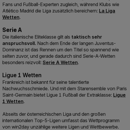
Fans und Fußball-Experten zugleich, während Klubs wie
Link der zu h
Atlético Madrid die Liga zusätzlich bereichern:
La Liga
Wetten
.
Serie A
Die italienische Eliteklasse gilt als
taktisch sehr
anspruchsvoll.
Nach dem Ende der langen Juventus-
Dominanz ist das Rennen um den Titel so spannend wie
selten zuvor, und gerade dadurch sind Serie-A-Wetten
Link der zu https://www.win2day.at/spo
besonders reizvoll:
Serie A Wetten
.
Ligue 1 Wetten
Frankreich ist bekannt für seine talentierte
Nachwuchsschmiede. Und mit dem Starensemble von Paris
Link de
Saint-Germain bietet Ligue 1 Fußball der Extraklasse:
Ligue
1 Wetten
.
Abseits der österreichischen Liga und den großen
internationalen Top-5-Ligen umfasst das Wettprogramm
von win2day unzählige weitere Ligen und Wettbewerbe.