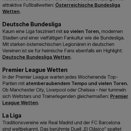
Link der zu https://www.win2day
attraktive Fußballwetten:
Österreichische Bundesliga
Wetten
.
Deutsche Bundesliga
Kaum eine Liga fasziniert mit
so vielen Toren,
modernen
Stadien und einer vielfältigen Fankultur wie die Bundesliga.
Mit starken österreichischen Legionären in deutschen
Lin
Vereinen ist sie für heimische Fans ebenfalls ein Highlight:
Deutsche Bundesliga Wetten
.
Premier League Wetten
In der Premier League warten jedes Wochenende Top-
Partien mit
atemberaubendem Tempo und vielen Toren.
Ob Manchester City, Liverpool oder Chelsea – hier tummeln
Link der
sich Weltstars und Trainerlegenden gleichermaßen:
Premier
League Wetten
.
La Liga
Traditionsvereine wie Real Madrid und der FC Barcelona
sind weltbekannt. Das berühmte Duell „El Clásico“ spaltet