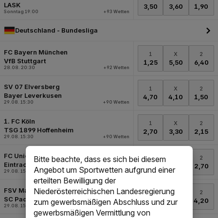
Bitte beachte, dass es sich bei diesem
Angebot um Sportwetten aufgrund einer
erteilten Bewilligung der
Niederösterreichischen Landesregierung
zum gewerbsmäßigen Abschluss und zur
gewerbsmäßigen Vermittlung von