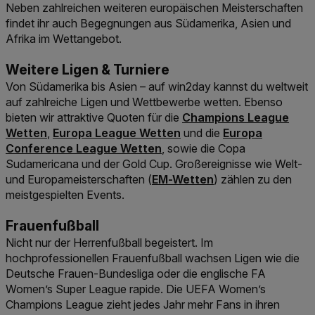
Neben zahlreichen weiteren europäischen Meisterschaften
findet ihr auch Begegnungen aus Südamerika, Asien und
Afrika im Wettangebot.
Weitere Ligen & Turniere
Von Südamerika bis Asien – auf win2day kannst du weltweit
auf zahlreiche Ligen und Wettbewerbe wetten. Ebenso
Link der zu https://www
bieten wir attraktive Quoten für die
Champions League
Link der zu https://www.win2day.at/sport/fuss
Link der zu htt
Wetten
,
Europa League Wetten
und die
Europa
Conference League Wetten
, sowie die Copa
Sudamericana und der Gold Cup. Großereignisse wie Welt-
Link der zu https://www.win2
und Europameisterschaften (
EM-Wetten
) zählen zu den
meistgespielten Events.
Frauenfußball
Nicht nur der Herrenfußball begeistert. Im
hochprofessionellen Frauenfußball wachsen Ligen wie die
Deutsche Frauen-Bundesliga oder die englische FA
Women’s Super League rapide. Die UEFA Women’s
Champions League zieht jedes Jahr mehr Fans in ihren