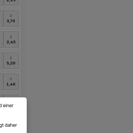
d einer
gt daher