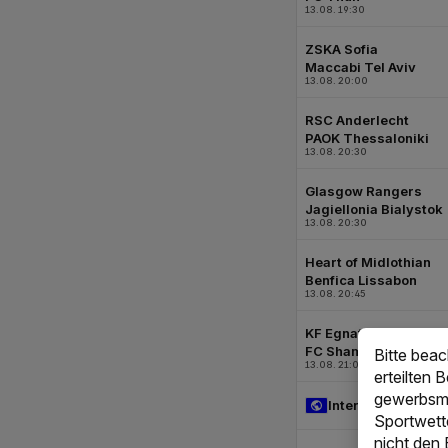
Bitte bea
erteilten 
gewerbsmä
Sportwett
nicht den