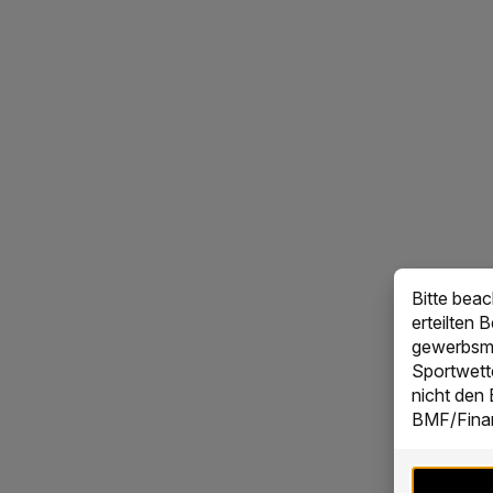
Bitte bea
erteilten 
gewerbsmä
Sportwett
nicht den
BMF/Finan