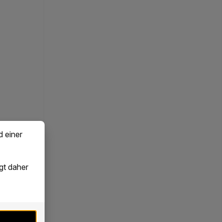
d einer
gt daher