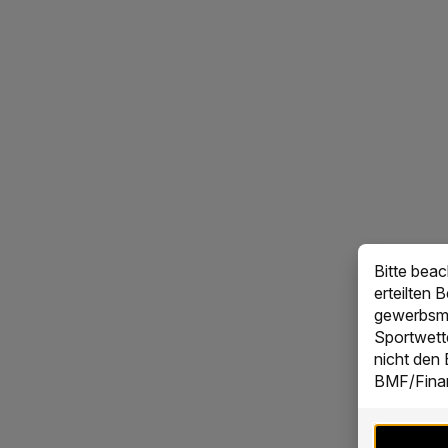
Bitte bea
erteilten 
gewerbsmä
Sportwett
nicht den
BMF/Finan