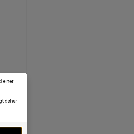
d einer
gt daher