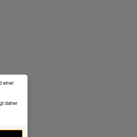
d einer
gt daher