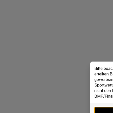
Bitte bea
erteilten 
gewerbsmä
Sportwett
nicht den
BMF/Finan