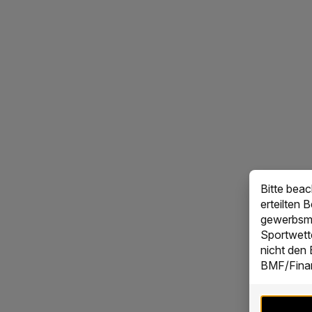
Bitte bea
erteilten 
gewerbsmä
Sportwett
nicht den
BMF/Finan