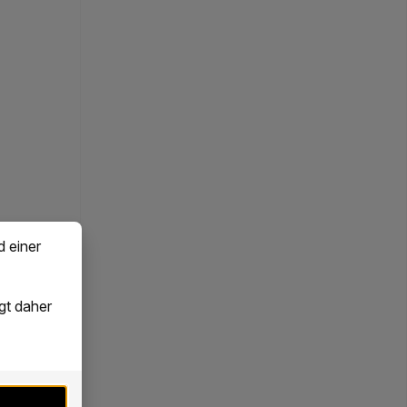
d einer
gt daher