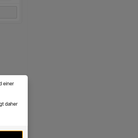
d einer
gt daher