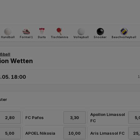
Apollon Limassol
FC Pafos
FC
APOEL Nikosia
Aris Limassol FC