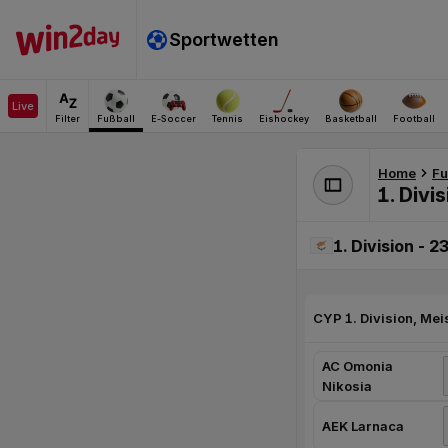
AC Omonia
Nikosia
AEK Larnaca