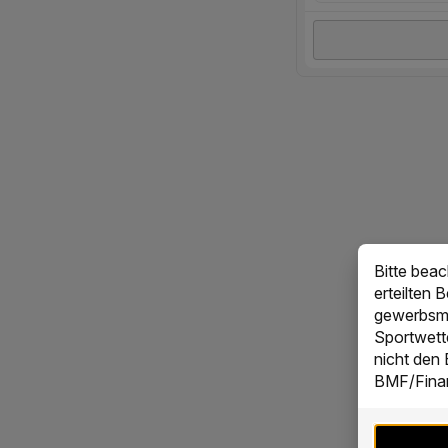
Bitte bea
erteilten 
gewerbsmä
Sportwett
nicht den
BMF/Finan