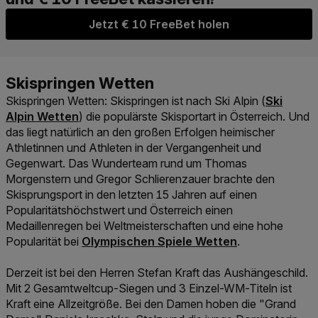
Jetzt € 10 FreeBet holen
Link der 
Skispringen Wetten
: Skispringen ist nach Ski Alpin (
Ski
Alpin Wetten
) die populärste Skisportart in Österreich. Und
das liegt natürlich an den großen Erfolgen heimischer
Athletinnen und Athleten in der Vergangenheit und
Gegenwart. Das Wunderteam rund um Thomas
Morgenstern und Gregor Schlierenzauer brachte den
Skisprungsport in den letzten 15 Jahren auf einen
Popularitätshöchstwert und Österreich einen
Medaillenregen bei Weltmeisterschaften und eine hohe
Link der zu https://www.win2day.at/sport
Popularität bei
Olympischen Spiele Wetten
.
Derzeit ist bei den Herren Stefan Kraft das Aushängeschild.
Mit 2 Gesamtweltcup-Siegen und 3 Einzel-WM-Titeln ist
Kraft eine Allzeitgröße. Bei den Damen hoben die "Grand