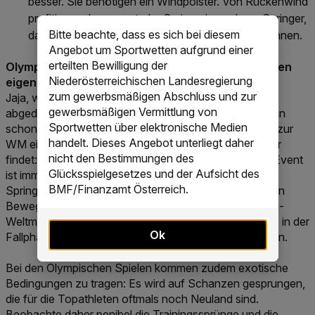
besser. Sie benötigen ein Windpolster. Von Rückenwind
profitieren absprungstarke Springerinnen bzw. Springer,
Bitte beachte, dass es sich bei diesem
da sie genug Höhe über den Hang mitnehmen können.
Angebot um Sportwetten aufgrund einer
erteilten Bewilligung der
Olympische Spiele und Weltmeisterschaften haben
Niederösterreichischen Landesregierung
eigene Regeln:
zum gewerbsmäßigen Abschluss und zur
Jaja, wir wissen es: Die "eigene Regeln" Phrase ist
gewerbsmäßigen Vermittlung von
abgedroschen – aber dennoch sowas von richtig. Allein
Sportwetten über elektronische Medien
schon, weil bei den Herren zu den Winterspielen bzw. zur
handelt. Dieses Angebot unterliegt daher
WM ein Bewerb ansteht, den man so sonst kaum mehr
nicht den Bestimmungen des
findet: das Springen von der Normalschanze. Dieses Event
Glücksspielgesetzes und der Aufsicht des
ist immer gut für Überraschungen und bevorzugt
BMF/Finanzamt Österreich.
Springtertypen mit starken Absprüngen und fehlerfreien
Bewegungsabläufen. Das Pendant dazu ist die Skiflug-
Weltmeisterschaft: Bei dieser sind Springer befragt, die in der
Ok
Fallphase eine optimale Flughaltung einnehmen können.
Bei den Olympischen Spielen kommen zudem exotische
Bedingungen zu tragen: Es wird auf Schanzen gesprungen,
die für die Topathleten oftmals noch Neuland sind.
Beobachte daher penibel die Trainingssprünge und die