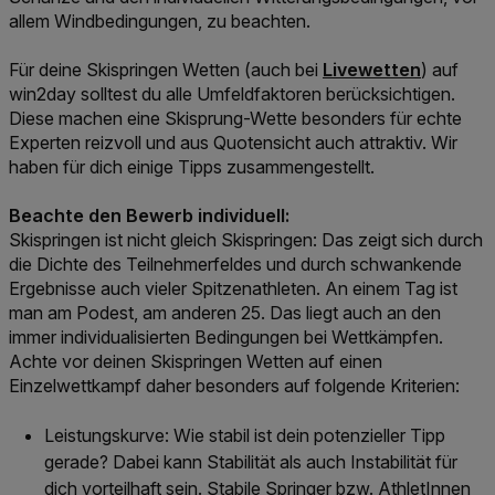
allem Windbedingungen, zu beachten.
Link der zu /sportw
Für deine Skispringen Wetten (auch bei
Livewetten
) auf
win2day solltest du alle Umfeldfaktoren berücksichtigen.
Diese machen eine Skisprung-Wette besonders für echte
Experten reizvoll und aus Quotensicht auch attraktiv. Wir
haben für dich einige Tipps zusammengestellt.
Beachte den Bewerb individuell:
Skispringen ist nicht gleich Skispringen: Das zeigt sich durch
die Dichte des Teilnehmerfeldes und durch schwankende
Ergebnisse auch vieler Spitzenathleten. An einem Tag ist
man am Podest, am anderen 25. Das liegt auch an den
immer individualisierten Bedingungen bei Wettkämpfen.
Achte vor deinen Skispringen Wetten auf einen
Einzelwettkampf daher besonders auf folgende Kriterien:
Leistungskurve: Wie stabil ist dein potenzieller Tipp
gerade? Dabei kann Stabilität als auch Instabilität für
dich vorteilhaft sein. Stabile Springer bzw. AthletInnen