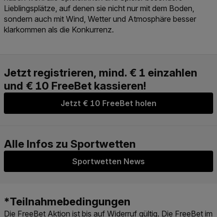
Lieblingsplätze, auf denen sie nicht nur mit dem Boden,
sondern auch mit Wind, Wetter und Atmosphäre besser
klarkommen als die Konkurrenz.
Jetzt € 10 FreeBet holen
Sportwetten News
Die FreeBet Aktion ist bis auf Widerruf gültig. Die FreeBet im