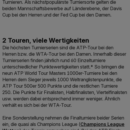
Turnieren. Als nächstpopulärste Turniersorte gelten die
beiden Mannschaftsbewerbe auf Länderebene, der Davis
Cup bei den Herren und der Fed Cup bei den Damen.
Die höchsten Turnierserien sind die ATP-Tour bei den
Herren bzw. die WTA-Tour bei den Damen. Innerhalb dieser
Turnierserien finden jährlich rund 60 Einzelturniere
unterschiedlicher Punktewertigkeiten statt.* So bringen die
neun ATP World Tour Masters 1000er-Turniere bei den
Herren dem Sieger jeweils 1000 Weltranglistenpunkte, die
ATP Tour 500er 500 Punkte und die restlichen Turniere
250. Die Punkte für Finalisten, Halbfinalisten, Viertelfinalsten
usw. werden dabei entsprechend immer weniger. Ähnlich
verhält es sich bei der WTA-Tour.
Eine Sonderstellung nehmen die Finalturniere beider Serien
Link der zu https://
ein, die quasi als Champions League (
Champions League