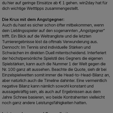
du hier auf geringe Einsätze ab € 1 gehen. win2day hat für
dich wichtige Wetttipps zusammengestellt.
Die Krux mit dem Angstgegner:
Auch du hast es sicher schon öfter mitbekommen, wenn
dein Lieblingsspieler auf den sogenannten „Angstgegner“
trifft. Ein Blick auf die Weltrangliste und die letzten
Turnierergebnisse löst da oftmals Verwunderung aus.
Dennoch: Im Tennis sind individuelle Stärken und
Schwächen im direkten Duell mitentscheidend. Interferiert
der höchstpersönliche Spielstil des Gegners die eigenen
Spielstärken, kann auch die Nummer 1 der Welt gegen die
Nr. 100 ganz alt aussehen. Beachte die Quote, sieh dir bei
Einzelspielwetten somit immer die Head-to-Head-Bilanz an,
aber natürlich auch die Timeline dahinter. Eine vermeintlich
negative Bilanz kann nämlich sowohl konstant und
aussagekräftig sein, als auch auf Ergebnissen aus dem
Jahre Schnee basieren, wo beide Kontrahenten vielleicht
noch ganz andere Leistungsfähigkeiten hatten.