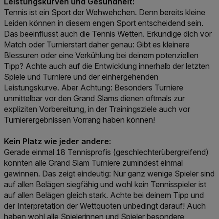
Leistungskurven und Gesundheit:
Tennis ist ein Sport der Wehwehchen. Denn bereits kleine
Leiden können in diesem engen Sport entscheidend sein.
Das beeinflusst auch die Tennis Wetten. Erkundige dich vor
Match oder Turnierstart daher genau: Gibt es kleinere
Blessuren oder eine Verkühlung bei deinem potenziellen
Tipp? Achte auch auf die Entwicklung innerhalb der letzten
Spiele und Turniere und der einhergehenden
Leistungskurve. Aber Achtung: Besonders Turniere
unmittelbar vor den Grand Slams dienen oftmals zur
expliziten Vorbereitung, in der Trainingsziele auch vor
Turnierergebnissen Vorrang haben können!
Kein Platz wie jeder andere:
Gerade einmal 18 Tennisprofis (geschlechterübergreifend)
konnten alle Grand Slam Turniere zumindest einmal
gewinnen. Das zeigt eindeutig: Nur ganz wenige Spieler sind
auf allen Belägen siegfähig und wohl kein Tennisspieler ist
auf allen Belägen gleich stark. Achte bei deinem Tipp und
der Interpretation der Wettquoten unbedingt darauf! Auch
haben wohl alle Spielerinnen und Spieler besondere