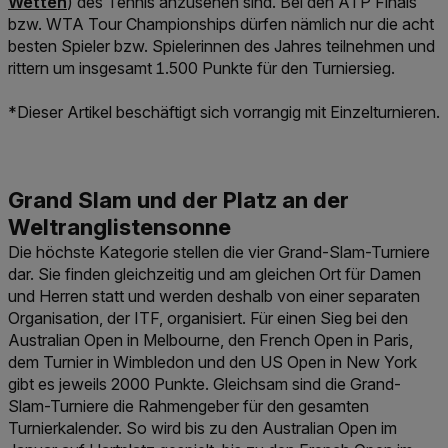
Wetten
) des Tennis anzusehen sind. Bei den ATP Finals
bzw. WTA Tour Championships dürfen nämlich nur die acht
besten Spieler bzw. Spielerinnen des Jahres teilnehmen und
rittern um insgesamt 1.500 Punkte für den Turniersieg.
*Dieser Artikel beschäftigt sich vorrangig mit Einzelturnieren.
Die höchste Kategorie stellen die vier Grand-Slam-Turniere
dar. Sie finden gleichzeitig und am gleichen Ort für Damen
und Herren statt und werden deshalb von einer separaten
Organisation, der ITF, organisiert. Für einen Sieg bei den
Australian Open in Melbourne, den French Open in Paris,
dem Turnier in Wimbledon und den US Open in New York
gibt es jeweils 2000 Punkte. Gleichsam sind die Grand-
Slam-Turniere die Rahmengeber für den gesamten
Turnierkalender. So wird bis zu den Australian Open im