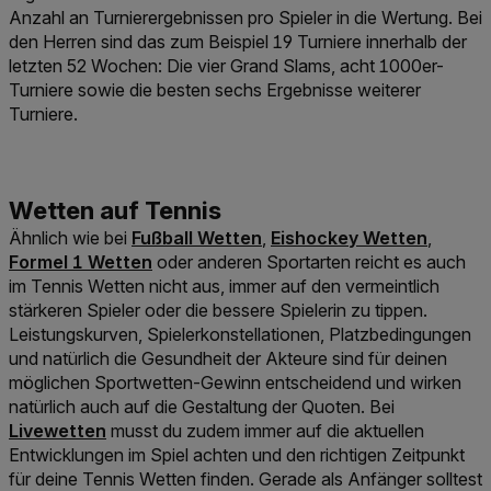
Anzahl an Turnierergebnissen pro Spieler in die Wertung. Bei
den Herren sind das zum Beispiel 19 Turniere innerhalb der
letzten 52 Wochen: Die vier Grand Slams, acht 1000er-
Turniere sowie die besten sechs Ergebnisse weiterer
Turniere.
Link der zu https://www.win2day.at/sport
Link der zu https://www.
Link d
Ähnlich wie bei
Fußball Wetten
,
Eishockey Wetten
,
Formel 1 Wetten
oder anderen Sportarten reicht es auch
im Tennis Wetten nicht aus, immer auf den vermeintlich
stärkeren Spieler oder die bessere Spielerin zu tippen.
Leistungskurven, Spielerkonstellationen, Platzbedingungen
und natürlich die Gesundheit der Akteure sind für deinen
möglichen Sportwetten-Gewinn entscheidend und wirken
Link der zu
natürlich auch auf die Gestaltung der Quoten. Bei
Livewetten
musst du zudem immer auf die aktuellen
Entwicklungen im Spiel achten und den richtigen Zeitpunkt
für deine Tennis Wetten finden. Gerade als Anfänger solltest