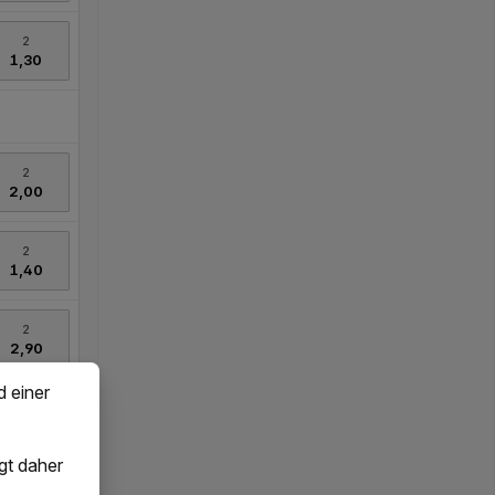
d einer
gt daher