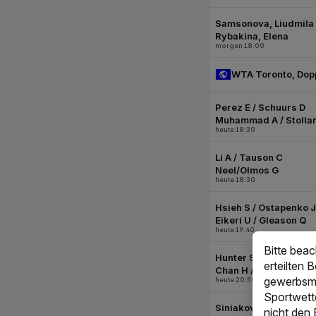
Bitte bea
erteilten 
gewerbsmä
Sportwett
nicht den