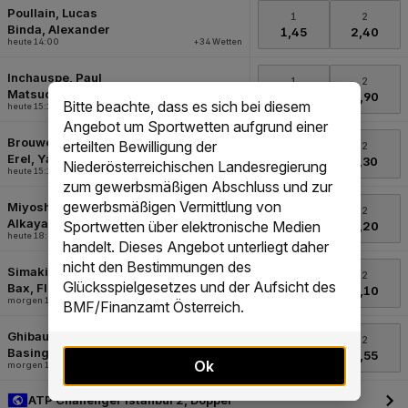
Bitte beachte, dass es sich bei diesem
Angebot um Sportwetten aufgrund einer
erteilten Bewilligung der
Niederösterreichischen Landesregierung
zum gewerbsmäßigen Abschluss und zur
gewerbsmäßigen Vermittlung von
Sportwetten über elektronische Medien
handelt. Dieses Angebot unterliegt daher
nicht den Bestimmungen des
Glücksspielgesetzes und der Aufsicht des
BMF/Finanzamt Österreich.
Ok