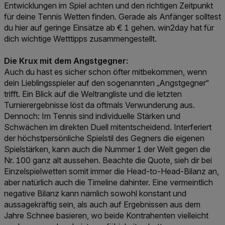
Entwicklungen im Spiel achten und den richtigen Zeitpunkt
für deine Tennis Wetten finden. Gerade als Anfänger solltest
du hier auf geringe Einsätze ab € 1 gehen. win2day hat für
dich wichtige Wetttipps zusammengestellt.
Die Krux mit dem Angstgegner:
Auch du hast es sicher schon öfter mitbekommen, wenn
dein Lieblingsspieler auf den sogenannten „Angstgegner“
trifft. Ein Blick auf die Weltrangliste und die letzten
Turnierergebnisse löst da oftmals Verwunderung aus.
Dennoch: Im Tennis sind individuelle Stärken und
Schwächen im direkten Duell mitentscheidend. Interferiert
der höchstpersönliche Spielstil des Gegners die eigenen
Spielstärken, kann auch die Nummer 1 der Welt gegen die
Nr. 100 ganz alt aussehen. Beachte die Quote, sieh dir bei
Einzelspielwetten somit immer die Head-to-Head-Bilanz an,
aber natürlich auch die Timeline dahinter. Eine vermeintlich
negative Bilanz kann nämlich sowohl konstant und
aussagekräftig sein, als auch auf Ergebnissen aus dem
Jahre Schnee basieren, wo beide Kontrahenten vielleicht