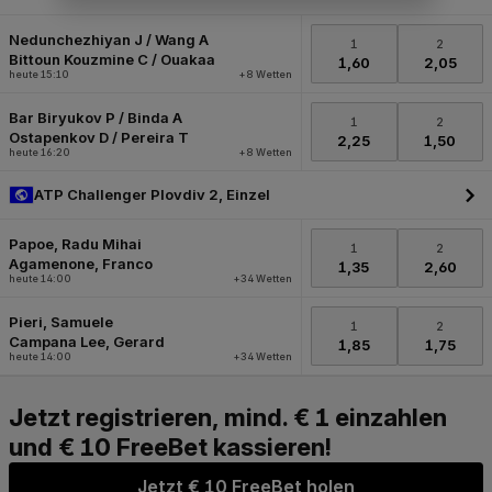
Jetzt € 10 FreeBet holen