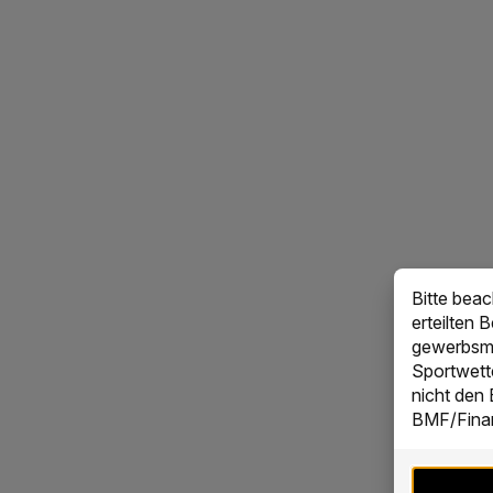
Bitte bea
erteilten 
gewerbsmä
Sportwett
nicht den
BMF/Finan