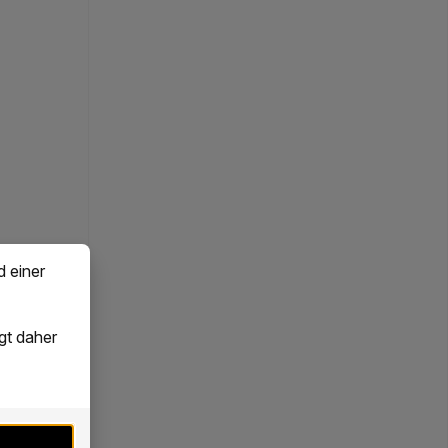
d einer
gt daher