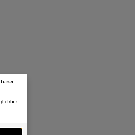
d einer
gt daher