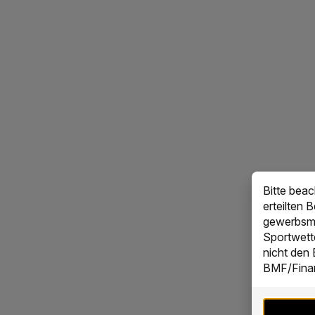
Bitte bea
erteilten 
gewerbsmä
Sportwett
nicht den
BMF/Finan