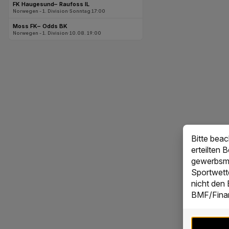
Bitte bea
erteilten 
gewerbsmä
Sportwett
nicht den
BMF/Finan