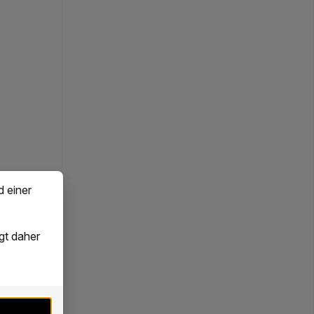
d einer
gt daher