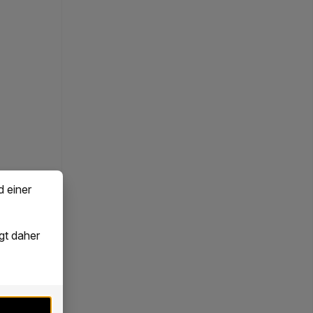
d einer
gt daher