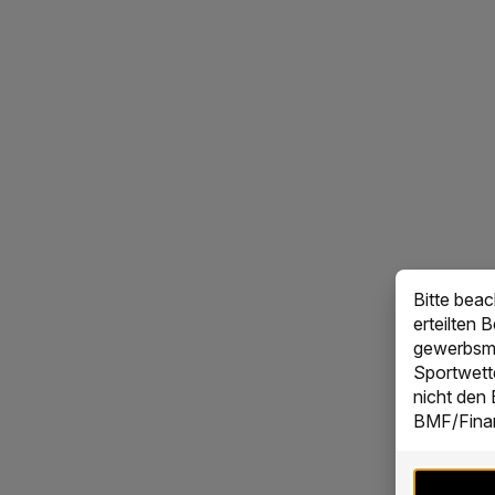
Bitte bea
erteilten 
gewerbsmä
Sportwett
nicht den
BMF/Finan