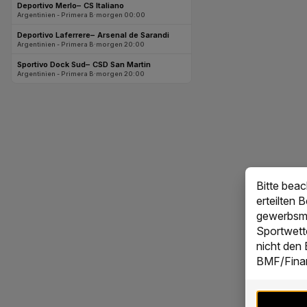
Bitte bea
erteilten 
gewerbsmä
Sportwett
nicht den
BMF/Finan