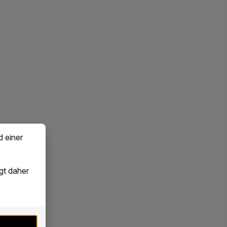
d einer
gt daher