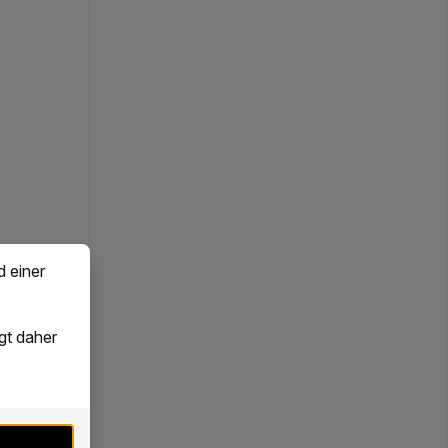
d einer
gt daher