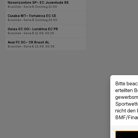
Bitte bea
erteilten 
gewerbsmä
Sportwett
nicht den
BMF/Finan