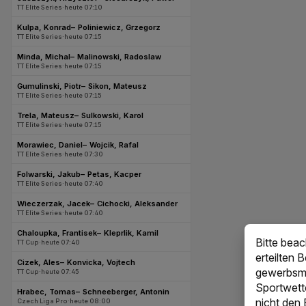
Bitte bea
erteilten 
gewerbsmä
Sportwett
nicht den