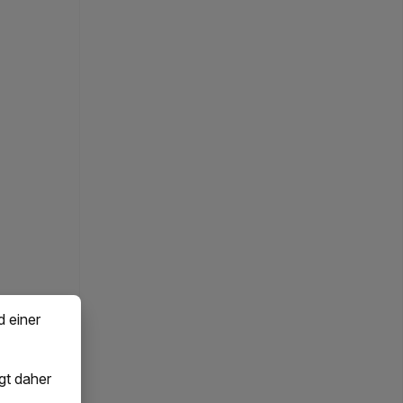
d einer
gt daher