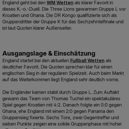
Link der zu https://www.win2day.at/
England geht bei den
WM Wetten
als klarer Favorit in
dieses K.-o.-Duell. Die Three Lions gewannen Gruppe L vor
Kroatien und Ghana. Die DR Kongo qualifizierte sich als
Gruppendritter der Gruppe K für das Sechzehntelfinale und
ist laut Quoten klarer Außenseiter.
Link der zu https://www.w
England startet bei den aktuellen
Fußball Wetten
als
deutlicher Favorit. Die Quoten sprechen klar für einen
englischen Sieg in der regulären Spielzeit. Auch beim Markt
auf das Weiterkommen liegt England sehr deutlich vorne.
Die Engländer kamen stabil durch Gruppe L. Zum Auftakt
gewann das Team von Thomas Tuchel ein spektakuläres
Spiel gegen Kroatien mit 4:2. Danach folgte ein 0:0 gegen
Ghana, ehe England mit einem 2:0 gegen Panama den
Gruppensieg fixierte. Sechs Tore, zwei Gegentreffer und
sieben Punkte zeigen eine solide Gruppenphase mit hoher