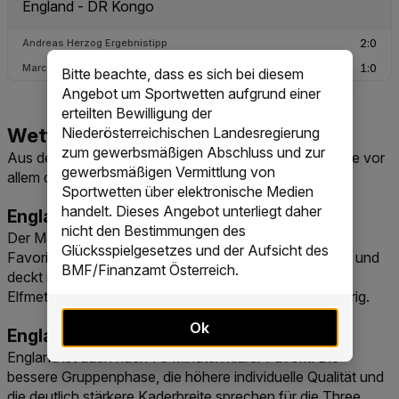
Bitte beachte, dass es sich bei diesem
Angebot um Sportwetten aufgrund einer
erteilten Bewilligung der
Niederösterreichischen Landesregierung
zum gewerbsmäßigen Abschluss und zur
Aus den aktuellen Quoten ergeben sich für deine Wette vor
gewerbsmäßigen Vermittlung von
allem diese Märkte:
Sportwetten über elektronische Medien
handelt. Dieses Angebot unterliegt daher
England setzt sich durch
nicht den Bestimmungen des
Der Markt auf das Weiterkommen ist der naheliegende
Glücksspielgesetzes und der Aufsicht des
Favoritenmarkt. England ist klar stärker einzuschätzen und
BMF/Finanzamt Österreich.
deckt mit diesem Markt auch Verlängerung oder
Elfmeterschießen ab. Die Quote ist entsprechend niedrig.
Ok
England gewinnt
England ist auch nach 90 Minuten klarer Favorit. Die
bessere Gruppenphase, die höhere individuelle Qualität und
die deutlich stärkere Kaderbreite sprechen für die Three