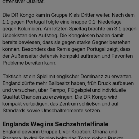
offensiver Qualität.
Die DR Kongo kam in Gruppe K als Dritter weiter. Nach dem
1:1 gegen Portugal folgte eine knappe 0:1-Niederlage
gegen Kolumbien. Am letzten Spieltag brachte ein 3:1 gegen
Usbekistan den Aufstieg. Die Kongolesen haben damit
bereits bewiesen, dass sie gegen starke Gegner bestehen
können. Besonders das Remis gegen Portugal zeigt, dass
der Außenseiter defensiv kompakt auftreten und Favoriten
Probleme bereiten kann.
Taktisch ist ein Spiel mit englischer Dominanz zu erwarten.
England dürfte mehr Ballbesitz haben, früh Druck aufbauen
und versuchen, über Tempo, Flügelspiel und individuelle
Qualität Chancen zu erzwingen. Die DR Kongo wird
kompakt verteidigen, das Zentrum schließen und auf
Standards sowie Umschaltmomente setzen.
Englands Weg ins Sechzehntelfinale
England gewann Gruppe L vor Kroatien, Ghana und
Panama. In drei Spielen holte das Team sieben Punkte.