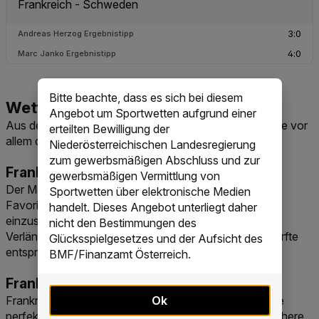
Bitte beachte, dass es sich bei diesem
Angebot um Sportwetten aufgrund einer
Aus den aktuellen Quoten ergeben sich für deine Wette vor
erteilten Bewilligung der
allem diese Märkte:
Niederösterreichischen Landesregierung
zum gewerbsmäßigen Abschluss und zur
Frankreich setzt sich durch
gewerbsmäßigen Vermittlung von
Der Markt auf das Weiterkommen ist der naheliegende
Sportwetten über elektronische Medien
Favoritenmarkt. Frankreich ist sportlich klar stärker
handelt. Dieses Angebot unterliegt daher
einzuschätzen und deckt mit diesem Markt auch
nicht den Bestimmungen des
Verlängerung oder Elfmeterschießen ab. Die Quote dürfte
Glücksspielgesetzes und der Aufsicht des
entsprechend niedrig sein.
BMF/Finanzamt Österreich.
Frankreich gewinnt
Frankreich ist auch nach 90 Minuten klarer Favorit. Die
Ok
perfekte Gruppenphase, zehn erzielte Tore und die höhere