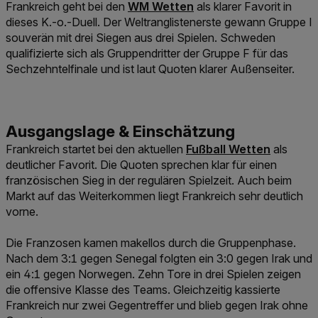
Link der zu https://www.win2day.a
Frankreich geht bei den
WM Wetten
als klarer Favorit in
dieses K.-o.-Duell. Der Weltranglistenerste gewann Gruppe I
souverän mit drei Siegen aus drei Spielen. Schweden
qualifizierte sich als Gruppendritter der Gruppe F für das
Sechzehntelfinale und ist laut Quoten klarer Außenseiter.
Link der zu https://www
Frankreich startet bei den aktuellen
Fußball Wetten
als
deutlicher Favorit. Die Quoten sprechen klar für einen
französischen Sieg in der regulären Spielzeit. Auch beim
Markt auf das Weiterkommen liegt Frankreich sehr deutlich
vorne.
Die Franzosen kamen makellos durch die Gruppenphase.
Nach dem 3:1 gegen Senegal folgten ein 3:0 gegen Irak und
ein 4:1 gegen Norwegen. Zehn Tore in drei Spielen zeigen
die offensive Klasse des Teams. Gleichzeitig kassierte
Frankreich nur zwei Gegentreffer und blieb gegen Irak ohne