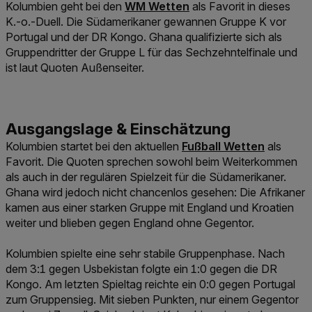
Link der zu https://www.win2day.a
Kolumbien geht bei den
WM Wetten
als Favorit in dieses
K.-o.-Duell. Die Südamerikaner gewannen Gruppe K vor
Portugal und der DR Kongo. Ghana qualifizierte sich als
Gruppendritter der Gruppe L für das Sechzehntelfinale und
ist laut Quoten Außenseiter.
Link der zu https://www
Kolumbien startet bei den aktuellen
Fußball Wetten
als
Favorit. Die Quoten sprechen sowohl beim Weiterkommen
als auch in der regulären Spielzeit für die Südamerikaner.
Ghana wird jedoch nicht chancenlos gesehen: Die Afrikaner
kamen aus einer starken Gruppe mit England und Kroatien
weiter und blieben gegen England ohne Gegentor.
Kolumbien spielte eine sehr stabile Gruppenphase. Nach
dem 3:1 gegen Usbekistan folgte ein 1:0 gegen die DR
Kongo. Am letzten Spieltag reichte ein 0:0 gegen Portugal
zum Gruppensieg. Mit sieben Punkten, nur einem Gegentor