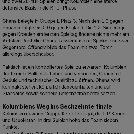
und zwei Zu-null-Spielen bringt Kolumbien eine starke
defensive Basis in die K.-o.-Phase.
Ghana belegte in Gruppe L Platz 3. Nach dem 1:0 gegen
Panama folgte ein 0:0 gegen England. Die 1:2-Niederlage
gegen Kroatien am letzten Spieltag änderte nichts mehr am
Aufstieg. Auffällig: Ghana kassierte in drei Spielen nur zwei
Gegentore. Offensiv blieb das Team mit zwei Toren
allerdings überschaubar.
Taktisch ist ein kontrolliertes Spiel zu erwarten. Kolumbien
dürfte mehr Ballbesitz haben und versuchen, Ghana mit
Geduld und technischer Qualität zu öffnen. Ghana wird
kompakt stehen, körperlich dagegenhalten und auf
Standards sowie schnelle Umschaltmomente setzen.
Kolumbiens Weg ins Sechzehntelfinale
Kolumbien gewann Gruppe K vor Portugal, der DR Kongo
und Usbekistan. In drei Spielen holte das Team sieben
Punkte.
Die Bilanz:
2 Siege, 1 Unentschieden und keine