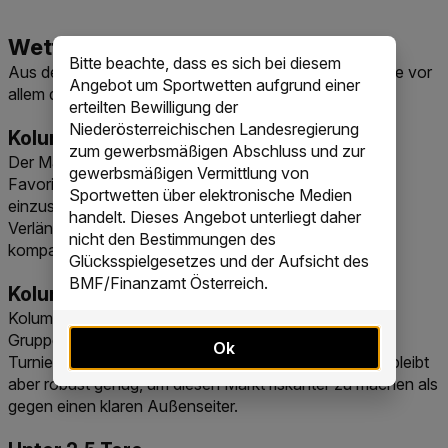
Bitte beachte, dass es sich bei diesem
Aus den aktuellen Quoten ergeben sich für deine Wette vor
Angebot um Sportwetten aufgrund einer
allem diese Märkte:
erteilten Bewilligung der
Niederösterreichischen Landesregierung
Kolumbien setzt sich durch
zum gewerbsmäßigen Abschluss und zur
Der Markt auf das Weiterkommen ist der naheliegende
gewerbsmäßigen Vermittlung von
Favoritenmarkt. Kolumbien ist laut Quoten stärker
Sportwetten über elektronische Medien
einzuschätzen und deckt mit diesem Markt auch
handelt. Dieses Angebot unterliegt daher
Verlängerung und Elfmeterschießen ab. Gegen ein
nicht den Bestimmungen des
kompaktes Ghana ist diese Absicherung relevant.
Glücksspielgesetzes und der Aufsicht des
BMF/Finanzamt Österreich.
Kolumbien gewinnt
Kolumbien ist auch nach 90 Minuten Favorit. Der
Gruppensieg, die stabile Defensive und die bessere
Ok
Turnierbilanz sprechen für die Südamerikaner. Ghana bleibt
aber robust genug, um diesen Markt riskanter zu machen als
gegen einen klaren Außenseiter.