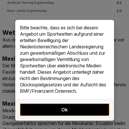
Bitte beachte, dass es sich bei diesem
Angebot um Sportwetten aufgrund einer
Aus den aktuellen Quoten ergeben sich für deine Wette vor
erteilten Bewilligung der
allem diese Märkte:
Niederösterreichischen Landesregierung
zum gewerbsmäßigen Abschluss und zur
Mexiko setzt sich durch
gewerbsmäßigen Vermittlung von
Der Markt auf das Weiterkommen ist der naheliegende
Sportwetten über elektronische Medien
Favoritenmarkt. Mexiko ist laut Quoten stärker
handelt. Dieses Angebot unterliegt daher
einzuschätzen und deckt mit diesem Markt auch
nicht den Bestimmungen des
Verlängerung oder Elfmeterschießen ab. Gegen ein defensiv
Glücksspielgesetzes und der Aufsicht des
stabiles Ecuador ist diese Absicherung relevant.
BMF/Finanzamt Österreich.
Mexiko gewinnt
Ok
Mexiko ist auch nach 90 Minuten Favorit. Die perfekte
Gruppenphase, die starke Defensive und der
Gastgeberfaktor sprechen für die Mexikaner. Ecuador bleibt