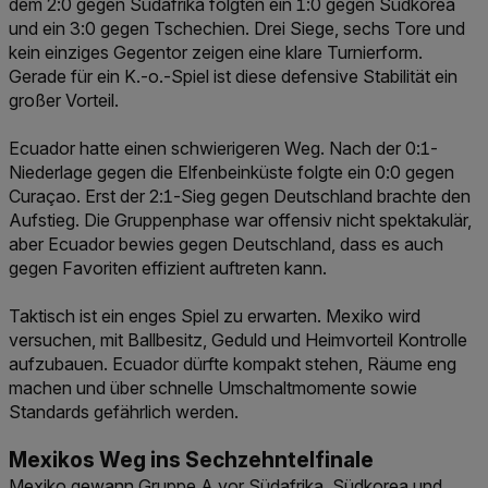
dem 2:0 gegen Südafrika folgten ein 1:0 gegen Südkorea
und ein 3:0 gegen Tschechien. Drei Siege, sechs Tore und
kein einziges Gegentor zeigen eine klare Turnierform.
Gerade für ein K.-o.-Spiel ist diese defensive Stabilität ein
großer Vorteil.
Ecuador hatte einen schwierigeren Weg. Nach der 0:1-
Niederlage gegen die Elfenbeinküste folgte ein 0:0 gegen
Curaçao. Erst der 2:1-Sieg gegen Deutschland brachte den
Aufstieg. Die Gruppenphase war offensiv nicht spektakulär,
aber Ecuador bewies gegen Deutschland, dass es auch
gegen Favoriten effizient auftreten kann.
Taktisch ist ein enges Spiel zu erwarten. Mexiko wird
versuchen, mit Ballbesitz, Geduld und Heimvorteil Kontrolle
aufzubauen. Ecuador dürfte kompakt stehen, Räume eng
machen und über schnelle Umschaltmomente sowie
Standards gefährlich werden.
Mexikos Weg ins Sechzehntelfinale
Mexiko gewann Gruppe A vor Südafrika, Südkorea und