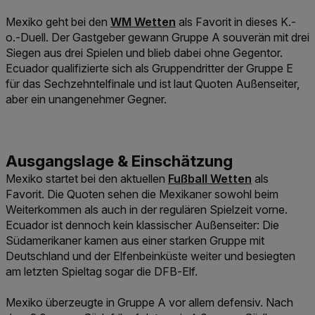
Link der zu https://www.win2day.at/s
Mexiko geht bei den
WM Wetten
als Favorit in dieses K.-
o.-Duell. Der Gastgeber gewann Gruppe A souverän mit drei
Siegen aus drei Spielen und blieb dabei ohne Gegentor.
Ecuador qualifizierte sich als Gruppendritter der Gruppe E
für das Sechzehntelfinale und ist laut Quoten Außenseiter,
aber ein unangenehmer Gegner.
Link der zu https://www.wi
Mexiko startet bei den aktuellen
Fußball Wetten
als
Favorit. Die Quoten sehen die Mexikaner sowohl beim
Weiterkommen als auch in der regulären Spielzeit vorne.
Ecuador ist dennoch kein klassischer Außenseiter: Die
Südamerikaner kamen aus einer starken Gruppe mit
Deutschland und der Elfenbeinküste weiter und besiegten
am letzten Spieltag sogar die DFB-Elf.
Mexiko überzeugte in Gruppe A vor allem defensiv. Nach