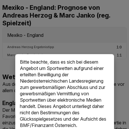
Mexiko - England: Prognose von
Andreas Herzog & Marc Janko (reg.
Spielzeit)
Bitte beachte, dass es sich bei diesem
Angebot um Sportwetten aufgrund einer
erteilten Bewilligung der
Niederösterreichischen Landesregierung
Aus den aktuellen Quoten ergeben sich für deine Wette vor
zum gewerbsmäßigen Abschluss und zur
allem diese Märkte:
gewerbsmäßigen Vermittlung von
Sportwetten über elektronische Medien
England setzt sich durch
handelt. Dieses Angebot unterliegt daher
Der Markt auf das Weiterkommen ist der naheliegende
nicht den Bestimmungen des
Favoritenmarkt. England ist laut Quoten stärker
Glücksspielgesetzes und der Aufsicht des
einzuschätzen, aber Mexiko ist stabil genug, um die Partie in
BMF/Finanzamt Österreich.