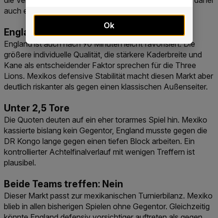
die Verlängerung zu ziehen. Das Weiterkommen deckt daher
auch ein enges K.-o.-Szenario ab.
Ok
England gewinnt
England ist auch nach 90 Minuten leicht favorisiert. Die
größere individuelle Qualität, die stärkere Kaderbreite und
Kane als entscheidender Faktor sprechen für die Three
Lions. Mexikos defensive Stabilität macht diesen Markt aber
deutlich riskanter als gegen einen klassischen Außenseiter.
Unter 2,5 Tore
Die Quoten deuten auf ein eher torarmes Spiel hin. Mexiko
kassierte bislang kein Gegentor, England musste gegen die
DR Kongo lange gegen einen tiefen Block arbeiten. Ein
kontrollierter Achtelfinalverlauf mit wenigen Treffern ist
plausibel.
Beide Teams treffen: Nein
Dieser Markt passt zur mexikanischen Turnierbilanz. Mexiko
blieb in allen bisherigen Spielen ohne Gegentor. Gleichzeitig
könnte England defensiv vorsichtiger auftreten als gegen