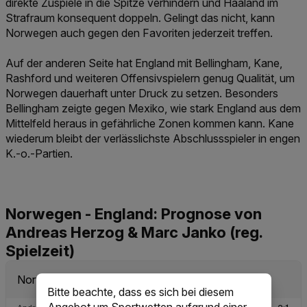
direkte Zuspiele in die Spitze verhindern und Haaland im
Strafraum konsequent doppeln. Gelingt das nicht, kann
Norwegen auch gegen den Favoriten jederzeit treffen.
Auf der anderen Seite hat England mit Bellingham, Kane,
Rashford und weiteren Offensivspielern genug Qualität, um
Norwegen dauerhaft unter Druck zu setzen. Besonders
Bellingham zeigte gegen Mexiko, wie stark England aus dem
Mittelfeld heraus in gefährliche Zonen kommen kann. Kane
wiederum bleibt der verlässlichste Abschlussspieler in engen
K.-o.-Partien.
Norwegen - England: Prognose von
Andreas Herzog & Marc Janko (reg.
Spielzeit)
Bitte beachte, dass es sich bei diesem