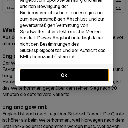
Angebot um Sportwetten aufgrund einer
erteilten Bewilligung der
Niederösterreichischen Landesregierung
zum gewerbsmäßigen Abschluss und zur
gewerbsmäßigen Vermittlung von
Sportwetten über elektronische Medien
Aus den aktuellen Quoten ergeben sich für deine Wette vor
handelt. Dieses Angebot unterliegt daher
allem diese Märkte:
nicht den Bestimmungen des
Glücksspielgesetzes und der Aufsicht des
England setzt sich durch
BMF/Finanzamt Österreich.
Der Weiterkommen-Markt ist die naheliegende
Favoritenwette. England ist qualitativ breiter aufgestellt und
Ok
bringt mehr Turniererfahrung mit. Da Norwegen über
Haaland aber jederzeit ein enges Spiel erzwingen kann, ist
das Weiterkommen gegenüber dem reinen Sieg nach 90
Minuten die defensivere Variante.
England gewinnt
England ist auch nach regulärer Spielzeit Favorit. Die Quote
ist höher als beim Weiterkommen, weil Norwegen nach dem
Brasilien-Sieg ernst genommen werden muss. Wer davon