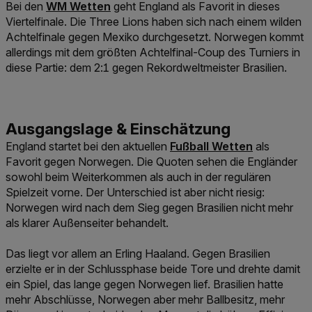
Link der zu https://www.win2day.at/sport/fussba
Bei den
WM Wetten
geht England als Favorit in dieses
Viertelfinale. Die Three Lions haben sich nach einem wilden
Achtelfinale gegen Mexiko durchgesetzt. Norwegen kommt
allerdings mit dem größten Achtelfinal-Coup des Turniers in
diese Partie: dem 2:1 gegen Rekordweltmeister Brasilien.
Link der zu https://www.w
England startet bei den aktuellen
Fußball Wetten
als
Favorit gegen Norwegen. Die Quoten sehen die Engländer
sowohl beim Weiterkommen als auch in der regulären
Spielzeit vorne. Der Unterschied ist aber nicht riesig:
Norwegen wird nach dem Sieg gegen Brasilien nicht mehr
als klarer Außenseiter behandelt.
Das liegt vor allem an Erling Haaland. Gegen Brasilien
erzielte er in der Schlussphase beide Tore und drehte damit
ein Spiel, das lange gegen Norwegen lief. Brasilien hatte
mehr Abschlüsse, Norwegen aber mehr Ballbesitz, mehr