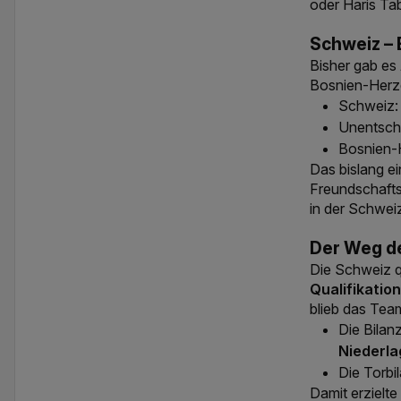
oder Haris Ta
Schweiz –
Bisher gab es
Bosnien-Herz
Schweiz:
Unentsch
Bosnien-
Das bislang ei
Freundschafts
in der Schweiz
Der Weg d
Die Schweiz qu
Qualifikatio
blieb das Tea
Die Bilan
Niederla
Die Torbi
Damit erzielte