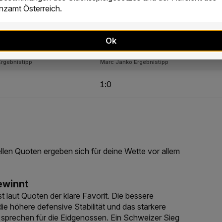
zamt Österreich.
Ok
dreas Herzog & Marc Janko
llen Quoten ergeben sich für deine Wette vor allem
ewinnt
t laut Quoten der klare Favorit. Die bessere
 die höhere defensive Stabilität und das stärkere
sprechen für die Eidgenossen. Ein Schweizer Sieg