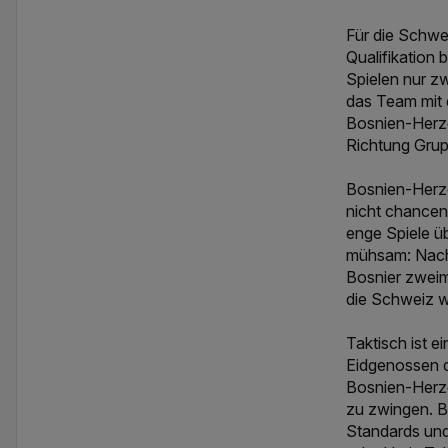
Für die Schwei
Qualifikation 
Spielen nur z
das Team mit d
Bosnien-Herze
Richtung Grup
Bosnien-Herzeg
nicht chancen
enge Spiele ü
mühsam: Nach P
Bosnier zweim
die Schweiz wi
Taktisch ist e
Eidgenossen d
Bosnien-Herze
zu zwingen. B
Standards und