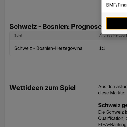
BMF/Finan
Schweiz - Bosnien: Prognose von An
Aus den aktue
diese Märkte:
Schweiz g
Die Schweiz is
Qualifikation,
FIFA-Ranking 