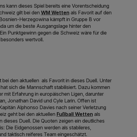
ms kann dieses Spiel bereits eine Vorentscheidung
Link der zu https://www.win2day.at/spo
chweiz gilt bei den
WM Wetten
als Favorit auf den
Bosnien-Herzegowina kämpft in Gruppe B vor
ada um die beste Ausgangslage hinter den
Ein Punktgewinn gegen die Schweiz wäre für die
 besonders wertvoll.
 bei den aktuellen als Favorit in dieses Duell. Unter
hat sich die Mannschaft stabilisiert. Dazu kommen
r mit Erfahrung in europäischen Ligen, darunter
n, Jonathan David und Cyle Larin. Offen ist
b Kapitän Alphonso Davies nach seiner Verletzung
Link der zu https://www.win2day.
iz geht bei den aktuellen
Fußball Wetten
als
 in dieses Duell. Die Quoten zeigen ein deutliches
is: Die Eidgenossen werden als stabileres,
nd taktisch reiferes Team eingeschätzt.