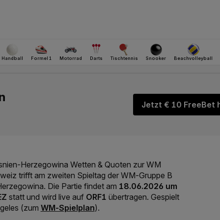
Jetzt € 10 FreeBet 
snien-Herzegowina Wetten & Quoten zur WM
hweiz trifft am zweiten Spieltag der WM-Gruppe B
erzegowina. Die Partie findet am
18.06.2026 um
EZ
statt und wird live auf
ORF1
übertragen. Gespielt
Link der zu /sportwetten/wm-2026-spielplan f
ngeles (zum
WM-Spielplan
).