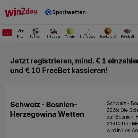
Schweiz - Bo
2026
: Die Sc
auf Bosnien-H
21:00 Uhr M
wird in Los A