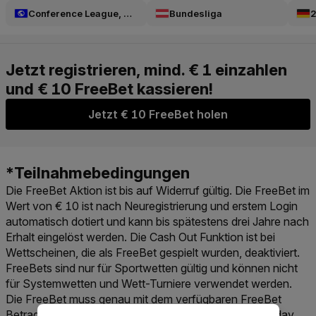
Jetzt € 10 FreeBet holen
Die FreeBet Aktion ist bis auf Widerruf gültig. Die FreeBet im
Wert von € 10 ist nach Neuregistrierung und erstem Login
automatisch dotiert und kann bis spätestens drei Jahre nach
Erhalt eingelöst werden. Die Cash Out Funktion ist bei
Wettscheinen, die als FreeBet gespielt wurden, deaktiviert.
FreeBets sind nur für Sportwetten gültig und können nicht
für Systemwetten und Wett-Turniere verwendet werden.
Die FreeBet muss genau mit dem verfügbaren FreeBet
Betrag gespielt werden und kann daher nicht mit win2day