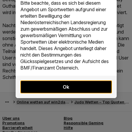
Bitte beachte, dass es sich bei diesem
Guthaben am Wettschein gemischt werden. Die FreeBet
Angebot um Sportwetten aufgrund einer
wird im Wettschein mit Klick auf den Schieberegler aktiviert.
erteilten Bewilligung der
Niederösterreichischen Landesregierung
Nachträgliche Reklamationen können nicht berücksichtigt
zum gewerbsmäßigen Abschluss und zur
werden. Eine Barauszahlung des Free Ticket Betrags und
gewerbsmäßigen Vermittlung von
sonstige Umdotierungen sind nicht möglich. Die Aktion kann
Sportwetten über elektronische Medien
ohne Angabe von Gründen vorzeitig beendet werden. Die
handelt. Dieses Angebot unterliegt daher
Teilnahme ist nur für registrierte win2day Userinnen und
nicht den Bestimmungen des
User möglich. Teil- und Selbstgesperrte Userinnen und User
Glücksspielgesetzes und der Aufsicht des
sind von der Free Ticket Aktion ausgenommen. Der
BMF/Finanzamt Österreich.
Rechtsweg ist ausgeschlossen. Über die Aktion wird kein
Schriftverkehr geführt.
Ok