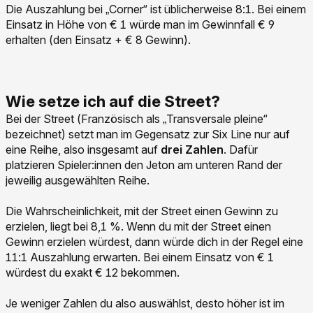
Die Auszahlung bei „Corner“ ist üblicherweise 8:1. Bei einem
Einsatz in Höhe von € 1 würde man im Gewinnfall € 9
erhalten (den Einsatz + € 8 Gewinn).
Bei der Street (Französisch als „Transversale pleine“
bezeichnet) setzt man im Gegensatz zur Six Line nur auf
eine Reihe, also insgesamt auf
drei Zahlen
. Dafür
platzieren Spieler:innen den Jeton am unteren Rand der
jeweilig ausgewählten Reihe.
Die Wahrscheinlichkeit, mit der Street einen Gewinn zu
erzielen, liegt bei 8,1 %. Wenn du mit der Street einen
Gewinn erzielen würdest, dann würde dich in der Regel eine
11:1 Auszahlung erwarten. Bei einem Einsatz von € 1
würdest du exakt € 12 bekommen.
Je weniger Zahlen du also auswählst, desto höher ist im