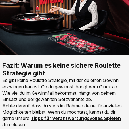
Es gibt keine Roulette Strategie, mit der du einen Gewinn
erzwingen kannst. Ob du gewinnst, hängt vom Glück ab.
Wie viel du im Gewinnfall bekommst, hängt von deinem
Einsatz und der gewählten Setzvariante ab.
Achte darauf, dass du stets im Rahmen deiner finanziellen
Möglichkeiten bleibst. Wenn du möchtest, kannst du dir
Link der zu /fairplay/spielerschutz/tools fü
gerne unsere
Tipps für verantwortungsvolles Spielen
durchlesen.