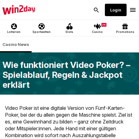
Wie funktioniert Video Poker? –
Spielablauf, Regeln & Jackpot
erklärt
Video Poker ist eine digitale Version von Fünf-Karten-
Poker, bei der du allein gegen die Maschine spielst. Ziel ist
es, eine Gewinnhand zu bilden – ganz ohne Zeitdruck
oder Mitspieler:innen. Jede Hand mit einer gültigen
Kombination wird sofort nach Auszahlungstabelle