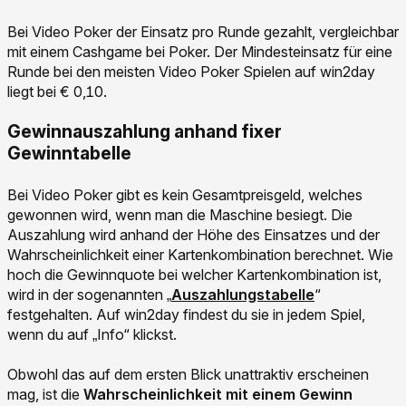
Bei Video Poker der Einsatz pro Runde gezahlt, vergleichbar
mit einem Cashgame bei Poker. Der Mindesteinsatz für eine
Runde bei den meisten Video Poker Spielen auf win2day
liegt bei € 0,10.
Gewinnauszahlung anhand fixer
Gewinntabelle
Bei Video Poker gibt es kein Gesamtpreisgeld, welches
gewonnen wird, wenn man die Maschine besiegt. Die
Auszahlung wird anhand der Höhe des Einsatzes und der
Wahrscheinlichkeit einer Kartenkombination berechnet. Wie
hoch die Gewinnquote bei welcher Kartenkombination ist,
Link der zu /blog/slots-news/aus
wird in der sogenannten „
Auszahlungstabelle
“
festgehalten. Auf win2day findest du sie in jedem Spiel,
wenn du auf „Info“ klickst.
Obwohl das auf dem ersten Blick unattraktiv erscheinen
mag, ist die
Wahrscheinlichkeit mit einem Gewinn