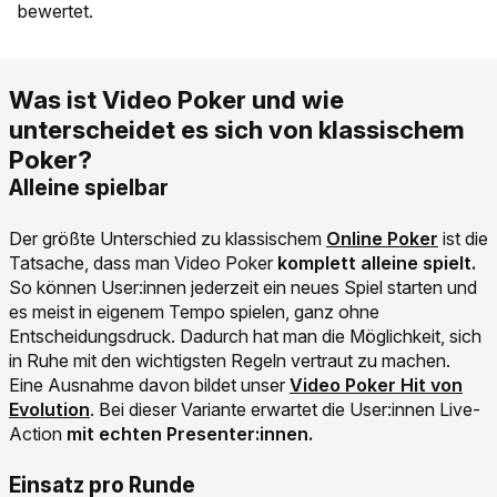
bewertet.
Alleine spielbar
Link der zu /casino
Der größte Unterschied zu klassischem
Online Poker
ist die
Tatsache, dass man Video Poker
komplett alleine spielt.
So können User:innen jederzeit ein neues Spiel starten und
es meist in eigenem Tempo spielen, ganz ohne
Entscheidungsdruck. Dadurch hat man die Möglichkeit, sich
in Ruhe mit den wichtigsten Regeln vertraut zu machen.
Link der zu /casino-onl
Eine Ausnahme davon bildet unser
Video Poker Hit von
Evolution
. Bei dieser Variante erwartet die User:innen Live-
Action
mit echten Presenter:innen.
Einsatz pro Runde