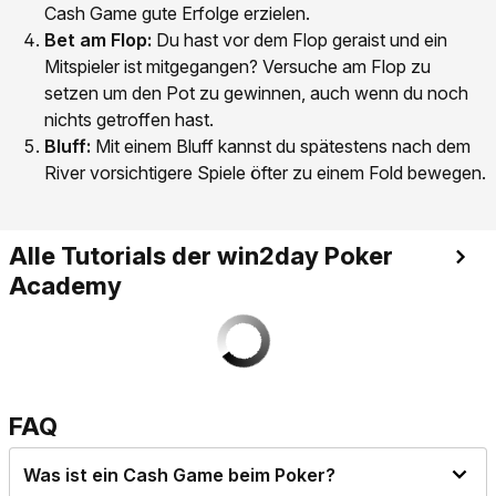
Cash Game gute Erfolge erzielen.
Bet am Flop:
Du hast vor dem Flop geraist und ein
Mitspieler ist mitgegangen? Versuche am Flop zu
setzen um den Pot zu gewinnen, auch wenn du noch
nichts getroffen hast.
Bluff:
Mit einem Bluff kannst du spätestens nach dem
River vorsichtigere Spiele öfter zu einem Fold bewegen.