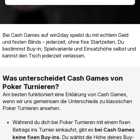
Bei Cash Games auf win2day spielst du mit echtem Geld
und festen Blinds – jederzeit, ohne fixe Startzeiten. Du
bestimmst Buy-in, Spielvariante und Einsatzhöhe selbst und
kannst den Tisch jederzeit verlassen.
Am besten funktioniert eine Erklärung von Cash Games,
wenn wir uns gemeinsam die Unterschiede zu klassischen
Poker Turnieren ansehen.
Während du dich bei Poker Turnieren mit einem fixen
Betrags ins Turnier einkaufst, gibt es
bei Cash Games
keine fixen Buy-ins.
Du wählst die Höhe deines Buy-