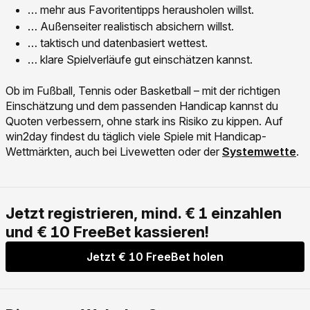
… mehr aus Favoritentipps herausholen willst.
… Außenseiter realistisch absichern willst.
… taktisch und datenbasiert wettest.
… klare Spielverläufe gut einschätzen kannst.
Ob im Fußball, Tennis oder Basketball – mit der richtigen
Einschätzung und dem passenden Handicap kannst du
Quoten verbessern, ohne stark ins Risiko zu kippen. Auf
win2day findest du täglich viele Spiele mit Handicap-
Link der zu /bl
Wettmärkten, auch bei Livewetten oder der
Systemwette
.
Jetzt € 10 FreeBet holen