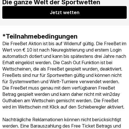
Jetzt wetten
Die FreeBet Aktion ist bis auf Widerruf gültig. Die FreeBet im
Wert von € 10 ist nach Neuregistrierung und erstem Login
automatisch dotiert und kann bis spätestens drei Jahre nach
Erhalt eingelöst werden. Die Cash Out Funktion ist bei
Wettscheinen, die als FreeBet gespielt wurden, deaktiviert.
FreeBets sind nur für Sportwetten gültig und können nicht
für Systemwetten und Wett-Turniere verwendet werden.
Die FreeBet muss genau mit dem verfügbaren FreeBet
Betrag gespielt werden und kann daher nicht mit win2day
Guthaben am Wettschein gemischt werden. Die FreeBet
wird im Wettschein mit Klick auf den Schieberegler aktiviert.
Nachträgliche Reklamationen können nicht berücksichtigt
werden. Eine Barauszahlung des Free Ticket Betrags und