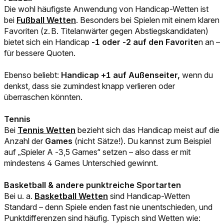
Die wohl häufigste Anwendung von Handicap-Wetten ist
Link der zu https://www.win2day.at/sport/fussball-w
bei
Fußball Wetten
. Besonders bei Spielen mit einem klaren
Favoriten (z. B. Titelanwärter gegen Abstiegskandidaten)
bietet sich ein Handicap
-1 oder -2 auf den Favorite
n an –
für bessere Quoten.
Ebenso beliebt:
Handicap +1 auf Außenseiter,
wenn du
denkst, dass sie zumindest knapp verlieren oder
überraschen könnten.
Tennis
Link der zu https://www.win2day.at/sport/tennis-wet
Bei
Tennis Wetten
bezieht sich das Handicap meist auf die
Anzahl der
Games
(nicht Sätze!). Du kannst zum Beispiel
auf „Spieler A -3,5 Games“ setzen – also dass er mit
mindestens 4 Games Unterschied gewinnt.
Basketball & andere punktreiche Sportarten
Link der zu https://www.win2day.at/sport/baske
Bei u. a.
Basketball Wetten
sind Handicap-Wetten
Standard – denn Spiele enden fast nie unentschieden, und
Punktdifferenzen sind häufig. Typisch sind Wetten wie: