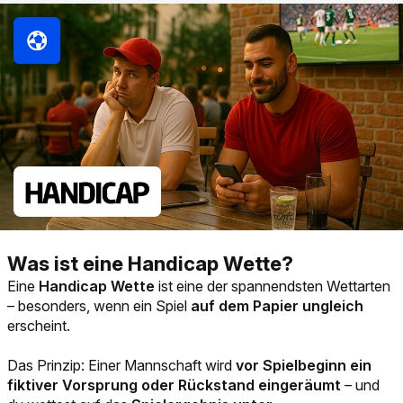
Was ist eine Handicap Wette?
Eine
Handicap Wette
ist eine der spannendsten Wettarten
– besonders, wenn ein Spiel
auf dem Papier ungleich
erscheint.
Das Prinzip: Einer Mannschaft wird
vor Spielbeginn ein
fiktiver Vorsprung oder Rückstand eingeräumt
– und