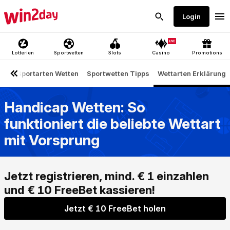
Handicap Wetten: So
funktioniert die beliebte Wettart
mit Vorsprung
Jetzt € 10 FreeBet holen