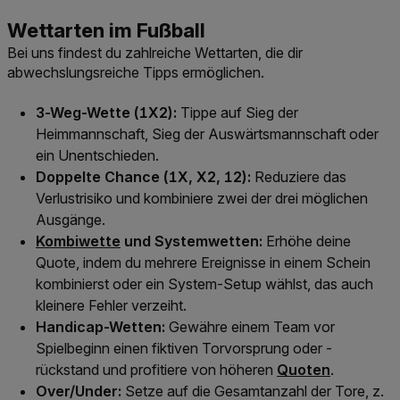
Bei uns findest du zahlreiche Wettarten, die dir
abwechslungsreiche Tipps ermöglichen.
3-Weg-Wette (1X2):
Tippe auf Sieg der
Heimmannschaft, Sieg der Auswärtsmannschaft oder
ein Unentschieden.
Doppelte Chance (1X, X2, 12):
Reduziere das
Verlustrisiko und kombiniere zwei der drei möglichen
Ausgänge.
Link der zu /blog/sportwetten-news/wettarten-erk
Kombiwette
und Systemwetten:
Erhöhe deine
Quote, indem du mehrere Ereignisse in einem Schein
kombinierst oder ein System-Setup wählst, das auch
kleinere Fehler verzeiht.
Handicap-Wetten:
Gewähre einem Team vor
Spielbeginn einen fiktiven Torvorsprung oder -
Link der zu /blo
rückstand und profitiere von höheren
Quoten
.
Over/Under:
Setze auf die Gesamtanzahl der Tore, z.