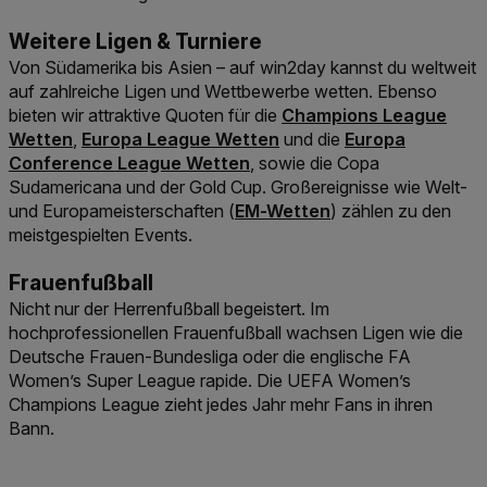
Weitere Ligen & Turniere
Von Südamerika bis Asien – auf win2day kannst du weltweit
auf zahlreiche Ligen und Wettbewerbe wetten. Ebenso
Link der zu https://www
bieten wir attraktive Quoten für die
Champions League
Link der zu https://www.win2day.at/sport/fuss
Link der zu htt
Wetten
,
Europa League Wetten
und die
Europa
Conference League Wetten
, sowie die Copa
Sudamericana und der Gold Cup. Großereignisse wie Welt-
Link der zu https://www.win2
und Europameisterschaften (
EM-Wetten
) zählen zu den
meistgespielten Events.
Frauenfußball
Nicht nur der Herrenfußball begeistert. Im
hochprofessionellen Frauenfußball wachsen Ligen wie die
Deutsche Frauen-Bundesliga oder die englische FA
Women’s Super League rapide. Die UEFA Women’s
Champions League zieht jedes Jahr mehr Fans in ihren
Bann.