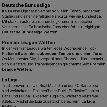
Deutsche Bundesliga
Kaum eine Liga fasziniert mit
so vielen Toren,
modernen
Stadien und einer vielfältigen Fankultur wie die Bundesliga.
Mit starken österreichischen Legionären in deutschen
Lin
Vereinen ist sie für heimische Fans ebenfalls ein Highlight:
Deutsche Bundesliga Wetten
.
Premier League Wetten
In der Premier League warten jedes Wochenende Top-
Partien mit
atemberaubendem Tempo und vielen Toren.
Ob Manchester City, Liverpool oder Chelsea – hier tummeln
Link der
sich Weltstars und Trainerlegenden gleichermaßen:
Premier
League Wetten
.
La Liga
Traditionsvereine wie Real Madrid und der FC Barcelona
sind weltbekannt. Das berühmte Duell „El Clásico“ spaltet
Fans und Fußball-Experten zugleich, während Klubs wie
Link der zu h
Atlético Madrid die Liga zusätzlich bereichern:
La Liga
Wetten
.