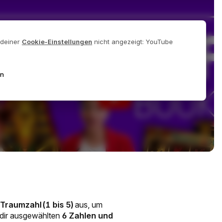
Traumzahl (1 bis 5)
aus, um
on dir ausgewählten
6 Zahlen und