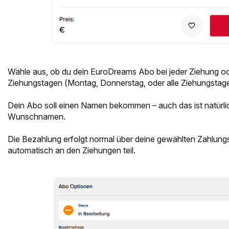
Wähle aus, ob du dein EuroDreams Abo bei jeder Ziehung o
Ziehungstagen (Montag, Donnerstag, oder alle Ziehungstage)
Dein Abo soll einen Namen bekommen – auch das ist natürlic
Wunschnamen.
Die Bezahlung erfolgt normal über deine gewählten Zahlung
automatisch an den Ziehungen teil.