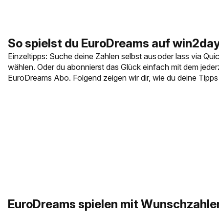
So spielst du EuroDreams auf win2da
Einzeltipps: Suche deine Zahlen selbst aus oder lass via Qui
wählen. Oder du abonnierst das Glück einfach mit dem jeder
EuroDreams Abo. Folgend zeigen wir dir, wie du deine Tipp