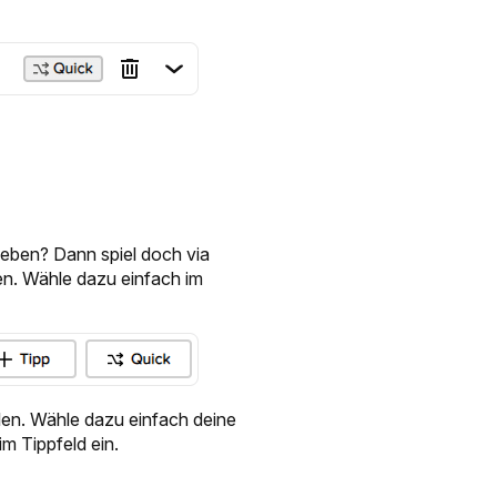
eben? Dann spiel doch via
en. Wähle dazu einfach im
len. Wähle dazu einfach deine
m Tippfeld ein.