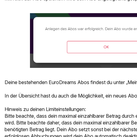
Deine bestehenden EuroDreams Abos findest du unter „Mein
In der Übersicht hast du auch die Möglichkeit, ein neues Abo 
Hinweis zu deinen Limiteinstellungen:
Bitte beachte, dass dein maximal einzahlbarer Betrag durch e
wird. Bitte beachte daher, dass dein maximal einzahlbarer B
benötigten Betrag liegt. Dein Abo setzt sonst bei der nächs
erfolglosen Abbuchungen wird dein Abo automatisch deaktiv