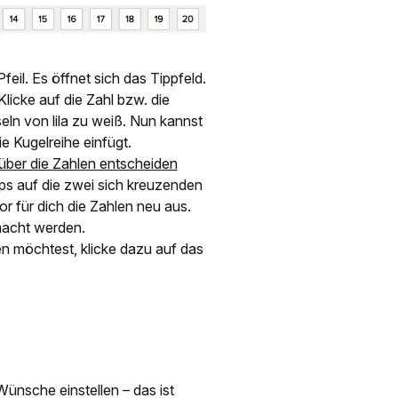
eil. Es öffnet sich das Tippfeld.
 Klicke auf die Zahl bzw. die
ln von lila zu weiß. Nun kannst
e Kugelreihe einfügt.
über die Zahlen entscheiden
pps auf die zwei sich kreuzenden
r für dich die Zahlen neu aus.
macht werden.
 möchtest, klicke dazu auf das
Wünsche einstellen – das ist