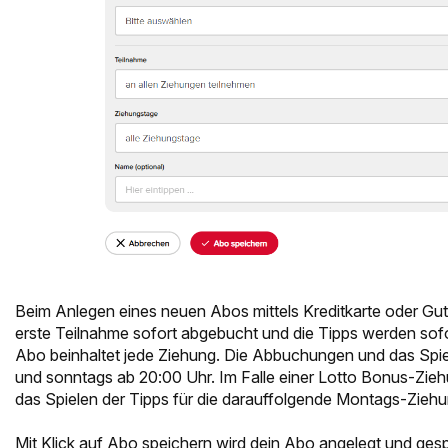
Beim Anlegen eines neuen Abos mittels Kreditkarte oder Gut
erste Teilnahme sofort abgebucht und die Tipps werden sofo
Abo beinhaltet jede Ziehung. Die Abbuchungen und das Spie
und sonntags ab 20:00 Uhr. Im Falle einer Lotto Bonus-Zie
das Spielen der Tipps für die darauffolgende Montags-Ziehu
Mit Klick auf Abo speichern wird dein Abo angelegt und gespi