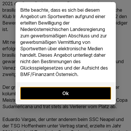
2021 die Copa Sudamericana. Die argentinische und
Bitte beachte, dass es sich bei diesem
brasilianische Dominanz durchbrach der ecuadorianische
Angebot um Sportwetten aufgrund einer
Klub Independiente del Valle, der nach 2019 auch 2022 den
erteilten Bewilligung der
Bewerb gewann und damit auch der aktuelle Titelverteidiger
Niederösterreichischen Landesregierung
ist.
zum gewerbsmäßigen Abschluss und zur
gewerbsmäßigen Vermittlung von
Mit neun Titeln sind Vereine aus Argentinien die
Sportwetten über elektronische Medien
erfolgreichsten Klubs in der Copa Sudamericana, da
handelt. Dieses Angebot unterliegt daher
brasilianische Teams lediglich fünf Mal den Bewerb
nicht den Bestimmungen des
gewannen. Vertreter aus Uruguay, Bolivien, Paraguay und
Glücksspielgesetzes und der Aufsicht des
Venezuela gewannen noch kein einziges Mal das
BMF/Finanzamt Österreich.
zweitgrößte Klubfußball-Turnier Südamerikas.
Der größte Pechvogel des Turniers ist zweifelsohne der
Ok
kolumbianische Klub Atlético Nacional. Der 17-fache
Meister stand als einziger Verein in drei Endspielen der Copa
Sudamericana und trat stets als Verlierer vom Platz ab.
Eduardo Vargas, der unter anderem beim SSC Neapel und
der TSG Hoffenheim unter Vertrag stand, erzielte im Jahr