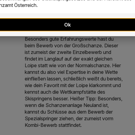
zamt Österreich.
potenziellen Tipps an. Natürlich solltest du
das Profil der Sprungschanze, die Spezifika
der Langlaufloipe und die Trainingsleistungen
Ok
genau betrachten.
Besonders gute Erfahrungswerte hast du
beim Bewerb von der Großschanze. Dieser
ist zumeist der zweite Einzelbewerb und
findet im Langlauf auf der exakt gleichen
Loipe statt wie von der Normalschanze. Hier
kannst du also viel Expertise in deine Wette
einfließen lassen, schließlich weißt du bereits,
wie dein Favorit mit der Loipe klarkommt und
kennst auch die Wettkampfstätte des
Skispringens besser. Heißer Tipp: Besonders,
wenn die Schanzenanlage Neuland ist,
kannst du Schlüsse aus dem Bewerb der
Spezialspringer ziehen, der zumeist vorm
Kombi-Bewerb stattfindet.