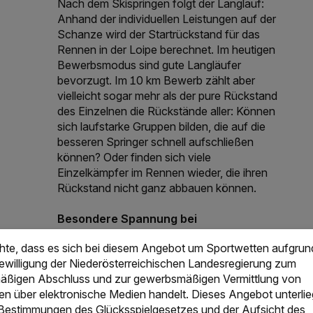
Nach dem Skispringen folgt der Langlauf:
Anhand der individuellen Leistungen auf der
Schanze wird der Startrückstand für das
Rennen in der Loipe berechnet. Im heutigen
Bewerbsmodus sind gute Langläufer
bevorzugt. Im 10 km Bewerb zählt aber
vielleicht sogar mehr als der pure Rückstand
des Einzelnen die Rückstände aller: Können
sich laufstarke Gruppen bilden, die auf die
besseren Springer schnell aufschließen
können? Oder finden sich viele
Einzelkämpfer im Rennen wieder, die ihren
Rückstand nicht ganz abbauen können.
Besondere Spannung bei
Teambewerben:
chte, dass es sich bei diesem Angebot um Sportwetten aufgrun
Im Gegensatz zu anderen Sportarten ist die
Bewilligung der Niederösterreichischen Landesregierung zum
Nordische Kombination bei Olympischen
ßigen Abschluss und zur gewerbsmäßigen Vermittlung von
Spielen und Weltmeisterschaften
en über elektronische Medien handelt. Dieses Angebot unterlie
verhältnismäßig überraschungsarm. Sieh dir
 Bestimmungen des Glücksspielgesetzes und der Aufsicht des
also genau die Formkurven deiner