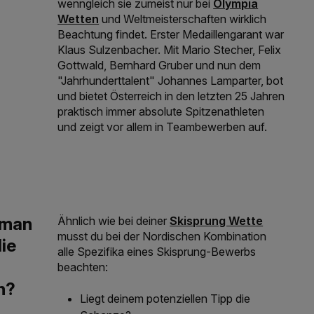
Link der zu https
wenngleich sie zumeist nur bei
Olympia
Wetten
und Weltmeisterschaften wirklich
Beachtung findet. Erster Medaillengarant war
Klaus Sulzenbacher. Mit Mario Stecher, Felix
Gottwald, Bernhard Gruber und nun dem
"Jahrhunderttalent" Johannes Lamparter, bot
und bietet Österreich in den letzten 25 Jahren
praktisch immer absolute Spitzenathleten
und zeigt vor allem in Teambewerben auf.
Link der zu https://www.w
Ähnlich wie bei deiner
Skisprung Wette
musst du bei der Nordischen Kombination
alle Spezifika eines Skisprung-Bewerbs
beachten:
Liegt deinem potenziellen Tipp die