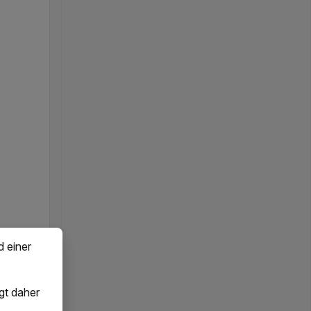
d einer
gt daher