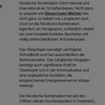
Nordische Kombination führt national und
international ein Schattendasein: Nicht ganz
Link der zu https://www.win2day
so populär wie
Skispringen Wetten
hier,
nicht ganz so beliebt wie Langlaufen dort.
Doch ist die Nordische Kombination
eigentlich ein Königssport, schließlich vereint
sie zwei komplett konträre Sportarten mit
völlig unterschiedlichen Anforderungen.
Das Skispringen benötigt Leichtigkeit,
Schnellkraft und fast ausschließlich die
Beinmuskulatur. Das Langlaufen hingegen
benötigt auch signifikante Kraft im
Oberkörper und in der Armmuskulatur und
eine unglaubliche Kondition, die
entsprechende Energiereserven im Körper
verlangt.
Die Nordische Kombination hat seit den
1980er-Jahren Hochkonjunktur in Österreich,