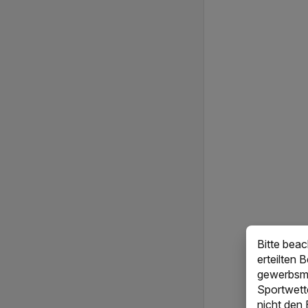
Bitte bea
erteilten 
gewerbsmä
Sportwett
nicht den